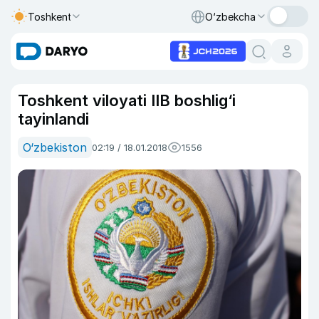
Toshkent
O‘zbekcha
Toshkent viloyati IIB boshlig‘i
tayinlandi
O‘zbekiston
02:19 / 18.01.2018
1556