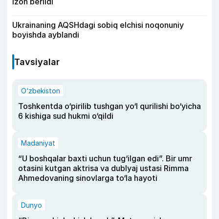
izoh berildi
Ukrainaning AQSHdagi sobiq elchisi noqonuniy
boyishda ayblandi
Tavsiyalar
O‘zbekiston
Toshkentda o‘pirilib tushgan yo‘l qurilishi bo‘yicha
6 kishiga sud hukmi o‘qildi
Madaniyat
“U boshqalar baxti uchun tug‘ilgan edi”. Bir umr
otasini kutgan aktrisa va dublyaj ustasi Rimma
Ahmedovaning sinovlarga to‘la hayoti
Dunyo