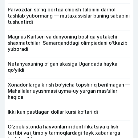
Parvozdan so‘ng bortga chiqish talonini darhol
tashlab yubormang — mutaxassislar buning sababini
tushuntirdi
Magnus Karlsen va dunyoning boshqa yetakchi
shaxmatchilari Samarqanddagi olimpiadani o‘tkazib
yuboradi
Netanyaxuning o‘lgan akasiga Ugandada haykal
qo‘yildi
Xonadonlarga kirish bo‘yicha topshiriq berilmagan —
Mahallalar uyushmasi uyma-uy yurgan mas’ullar
haqida
Ikki kun pastlagan dollar kursi ko‘tarildi
O‘zbekistonda hayvonlarni identifikatsiya qilish
tartibi va ijtimoiy tarmoqlardagi feyk xabarlarga