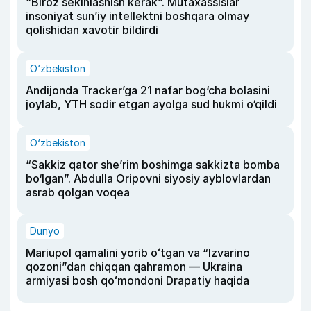
“Biroz sekinlashish kerak”. Mutaxassislar
insoniyat sun’iy intellektni boshqara olmay
qolishidan xavotir bildirdi
O‘zbekiston
Andijonda Tracker’ga 21 nafar bog‘cha bolasini
joylab, YTH sodir etgan ayolga sud hukmi o‘qildi
O‘zbekiston
“Sakkiz qator she’rim boshimga sakkizta bomba
bo‘lgan”. Abdulla Oripovni siyosiy ayblovlardan
asrab qolgan voqea
Dunyo
Mariupol qamalini yorib oʻtgan va “Izvarino
qozoni”dan chiqqan qahramon — Ukraina
armiyasi bosh qoʻmondoni Drapatiy haqida