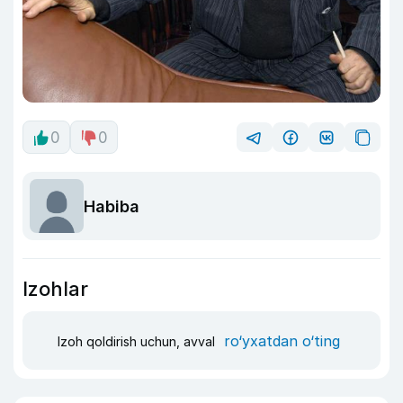
0
0
Habiba
Izohlar
ro‘yxatdan o‘ting
Izoh qoldirish uchun, avval