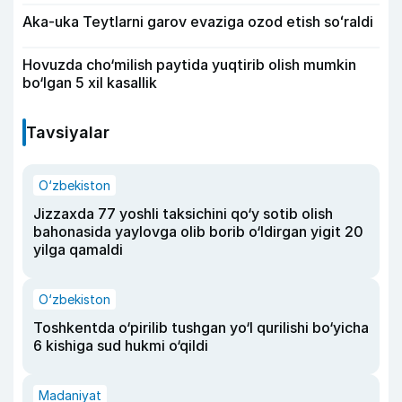
Aka-uka Teytlarni garov evaziga ozod etish soʻraldi
Hovuzda cho‘milish paytida yuqtirib olish mumkin
bo‘lgan 5 xil kasallik
Tavsiyalar
O‘zbekiston
Jizzaxda 77 yoshli taksichini qo‘y sotib olish
bahonasida yaylovga olib borib o‘ldirgan yigit 20
yilga qamaldi
O‘zbekiston
Toshkentda o‘pirilib tushgan yo‘l qurilishi bo‘yicha
6 kishiga sud hukmi o‘qildi
Madaniyat