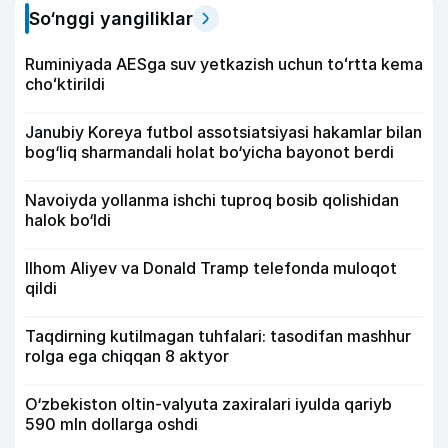
So‘nggi yangiliklar
Ruminiyada AESga suv yetkazish uchun toʻrtta kema
choʻktirildi
Janubiy Koreya futbol assotsiatsiyasi hakamlar bilan
bog‘liq sharmandali holat bo‘yicha bayonot berdi
Navoiyda yollanma ishchi tuproq bosib qolishidan
halok bo‘ldi
Ilhom Aliyev va Donald Tramp telefonda muloqot
qildi
Taqdirning kutilmagan tuhfalari: tasodifan mashhur
rolga ega chiqqan 8 aktyor
O‘zbekiston oltin-valyuta zaxiralari iyulda qariyb
590 mln dollarga oshdi