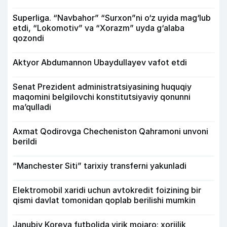
Superliga. “Navbahor” “Surxon”ni o‘z uyida mag‘lub
etdi, “Lokomotiv” va “Xorazm” uyda g‘alaba
qozondi
Aktyor Abdu­mannon Ubaydullayev vafot etdi
Senat Prezident administratsiyasining huquqiy
maqomini belgilovchi konstitutsiyaviy qonunni
ma’qulladi
Axmat Qodirovga Checheniston Qahramoni unvoni
berildi
“Manchester Siti” tarixiy transferni yakunladi
Elektromobil xaridi uchun avtokredit foizining bir
qismi davlat tomonidan qoplab berilishi mumkin
Janubiy Koreya futbolida yirik mojaro: xorijlik