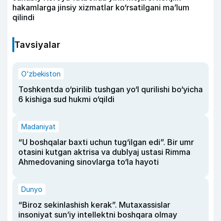
hakamlarga jinsiy xizmatlar ko‘rsatilgani ma’lum
qilindi
Tavsiyalar
O‘zbekiston
Toshkentda o‘pirilib tushgan yo‘l qurilishi bo‘yicha
6 kishiga sud hukmi o‘qildi
Madaniyat
“U boshqalar baxti uchun tug‘ilgan edi”. Bir umr
otasini kutgan aktrisa va dublyaj ustasi Rimma
Ahmedovaning sinovlarga to‘la hayoti
Dunyo
“Biroz sekinlashish kerak”. Mutaxassislar
insoniyat sun’iy intellektni boshqara olmay