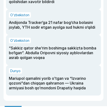
qolishidan xavotir bildirdi
O‘zbekiston
Andijonda Tracker’ga 21 nafar bog‘cha bolasini
joylab, YTH sodir etgan ayolga sud hukmi o‘qildi
O‘zbekiston
“Sakkiz qator she’rim boshimga sakkizta bomba
bo‘lgan”. Abdulla Oripovni siyosiy ayblovlardan
asrab qolgan voqea
Dunyo
Mariupol qamalini yorib oʻtgan va “Izvarino
qozoni”dan chiqqan qahramon — Ukraina
armiyasi bosh qoʻmondoni Drapatiy haqida