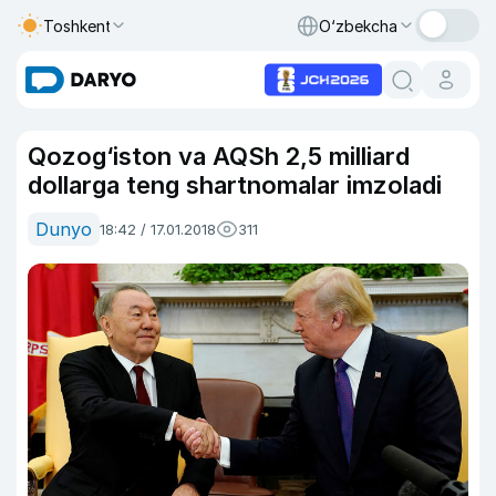
Toshkent
O‘zbekcha
Qozog‘iston va AQSh 2,5 milliard
dollarga teng shartnomalar imzoladi
Dunyo
18:42 / 17.01.2018
311