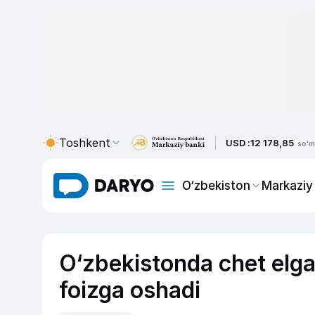
Toshkent
USD :
12 178,85
so'm
O‘zbekiston
Markaziy
O‘zbekistonda chet elga 
foizga oshadi