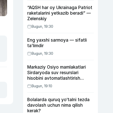
“AQSH har oy Ukrainaga Patriot
raketalarini yetkazib beradi” —
Zelenskiy
Bugun, 19:30
Eng yaxshi sarmoya — sifatli
ta’limdir
Bugun, 19:30
Markaziy Osiyo mamlakatlari
Sirdaryoda suv resurslari
hisobini avtomatlashtirish
rejasini ishlab chiqishni
Bugun, 19:10
ma’qulladi
Bolalarda quruq yo‘talni tezda
davolash uchun nima qilish
kerak?