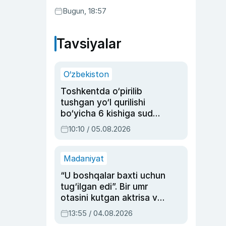
Bugun, 18:57
Tavsiyalar
O‘zbekiston
Toshkentda o‘pirilib
tushgan yo‘l qurilishi
bo‘yicha 6 kishiga sud
hukmi o‘qildi
10:10 / 05.08.2026
Madaniyat
“U boshqalar baxti uchun
tug‘ilgan edi”. Bir umr
otasini kutgan aktrisa va
dublyaj ustasi Rimma
13:55 / 04.08.2026
Ahmedovaning