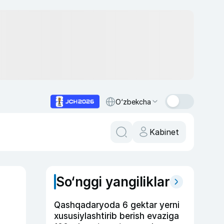
O‘zbekcha
Kabinet
So‘nggi yangiliklar
Qashqadaryoda 6 gektar yerni
xususiylashtirib berish evaziga