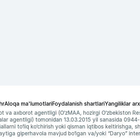
hr
Aloqa ma'lumotlari
Foydalanish shartlari
Yangiliklar arx
t va axborot agentligi (O‘zMAA, hozirgi O‘zbekiston Res
ar agentligi) tomonidan 13.03.2015 yil sanasida 0944
allarni to‘liq ko‘chirish yoki qisman iqtibos keltirishga, 
ytiga giperhavola mavjud bo‘lgan va/yoki “Daryo” intern