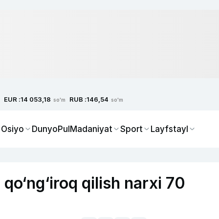
EUR :
RUB :
14 053,18
146,54
so'm
so'm
 Osiyo
Dunyo
Pul
Madaniyat
Sport
Layfstayl
qo‘ng‘iroq qilish narxi 70