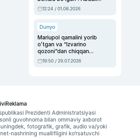
Oripovni siyosiy
12:24 / 01.08.2026
ayblovlardan asrab
qolgan voqea
Dunyo
Mariupol qamalini yorib
oʻtgan va “Izvarino
qozoni”dan chiqqan
qahramon — Ukraina
19:50 / 29.07.2026
armiyasi bosh
qoʻmondoni Drapatiy
haqida
ivi
Reklama
publikasi Prezidenti Administratsiyasi
-sonli guvohnoma bilan ommaviy axborot
shuningdek, fotografik, grafik, audio va/yoki
et-nashrining muallifligini ko‘rsatuvchi