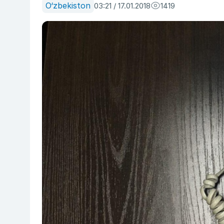
O‘zbekiston
03:21 / 17.01.2018
1419