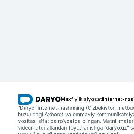
Maxfiylik siyosati
Internet-nas
“Daryo” internet-nashrining (O‘zbekiston matbuo
huzuridagi Axborot va ommaviy kommunikatsiyal
vositasi sifatida ro‘yxatga olingan. Matnli materi
videomateriallaridan foydalanishga “daryo.uz” sa