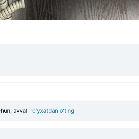
uchun, avval
ro‘yxatdan o‘ting