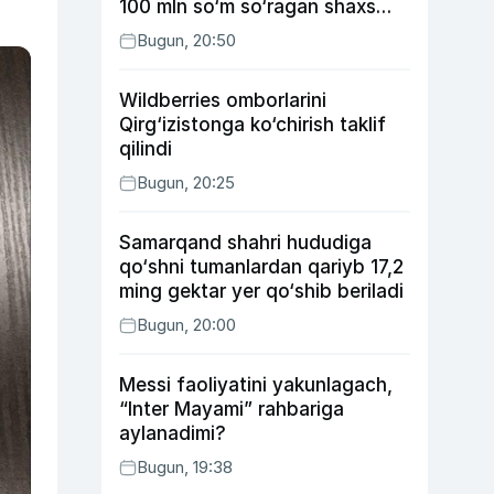
100 mln so‘m so‘ragan shaxs
ushlandi
Bugun, 20:50
Wildberries omborlarini
Qirg‘izistonga ko‘chirish taklif
qilindi
Bugun, 20:25
Samarqand shahri hududiga
qo‘shni tumanlardan qariyb 17,2
ming gektar yer qo‘shib beriladi
Bugun, 20:00
Messi faoliyatini yakunlagach,
“Inter Mayami” rahbariga
aylanadimi?
Bugun, 19:38