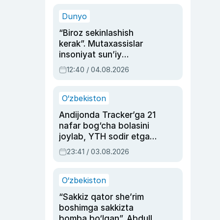
sinovlarga to‘la hayoti
Dunyo
“Biroz sekinlashish
kerak”. Mutaxassislar
insoniyat sun’iy
intellektni boshqara
12:40 / 04.08.2026
olmay qolishidan xavotir
bildirdi
O‘zbekiston
Andijonda Tracker’ga 21
nafar bog‘cha bolasini
joylab, YTH sodir etgan
ayolga sud hukmi o‘qildi
23:41 / 03.08.2026
O‘zbekiston
“Sakkiz qator she’rim
boshimga sakkizta
bomba bo‘lgan”. Abdulla