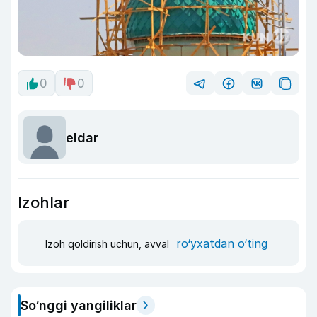
0
0
eldar
Izohlar
ro‘yxatdan o‘ting
Izoh qoldirish uchun, avval
So‘nggi yangiliklar