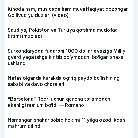
Kinoda ham, musiqada ham muvaffaqiyat qozongan
Gollivud yulduzlari (video)
Saudiya, Pokiston va Turkiya qo‘shma mudofaa
bitimi imzoladi
Surxondaryoda fuqaroni 1000 dollar evaziga Milliy
gvardiyaga ishga kiritib qo‘ymoqchi bo‘lgan shaxs
ushlandi
Nafas olganda kurakda og‘riq paydo bo‘lishining
sababi va davo choralari
“Barselona” Rodri uchun qancha to‘lamoqchi
ekanligi ma’lum bo‘ldi — Romano
Namangan shahar sobiq hokimi 11 yilga ozodlikdan
mahrum qilindi