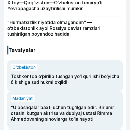
Xitoy—Qirg‘iziston—O‘zbekiston temiryo‘li
Yevropagacha uzaytirilishi mumkin
“Hurmatsizlik niyatida olmagandim” —
o‘zbekistonlik ayol Rossiya davlat ramzlari
tushirilgan poyandoz haqida
Tavsiyalar
O‘zbekiston
Toshkentda o‘pirilib tushgan yo‘l qurilishi bo‘yicha
6 kishiga sud hukmi o‘qildi
Madaniyat
“U boshqalar baxti uchun tug‘ilgan edi”. Bir umr
otasini kutgan aktrisa va dublyaj ustasi Rimma
Ahmedovaning sinovlarga to‘la hayoti