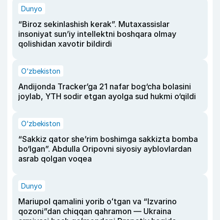
Dunyo
“Biroz sekinlashish kerak”. Mutaxassislar
insoniyat sun’iy intellektni boshqara olmay
qolishidan xavotir bildirdi
O‘zbekiston
Andijonda Tracker’ga 21 nafar bog‘cha bolasini
joylab, YTH sodir etgan ayolga sud hukmi o‘qildi
O‘zbekiston
“Sakkiz qator she’rim boshimga sakkizta bomba
bo‘lgan”. Abdulla Oripovni siyosiy ayblovlardan
asrab qolgan voqea
Dunyo
Mariupol qamalini yorib oʻtgan va “Izvarino
qozoni”dan chiqqan qahramon — Ukraina