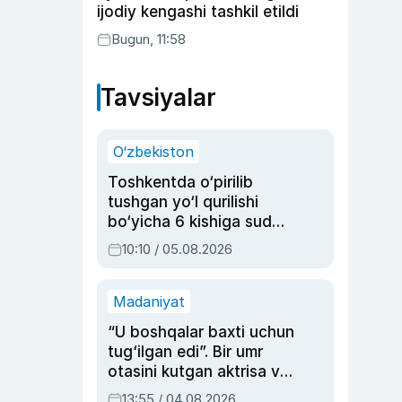
ijodiy kengashi tashkil etildi
Bugun, 11:58
Tavsiyalar
O‘zbekiston
Toshkentda o‘pirilib
tushgan yo‘l qurilishi
bo‘yicha 6 kishiga sud
hukmi o‘qildi
10:10 / 05.08.2026
Madaniyat
“U boshqalar baxti uchun
tug‘ilgan edi”. Bir umr
otasini kutgan aktrisa va
dublyaj ustasi Rimma
13:55 / 04.08.2026