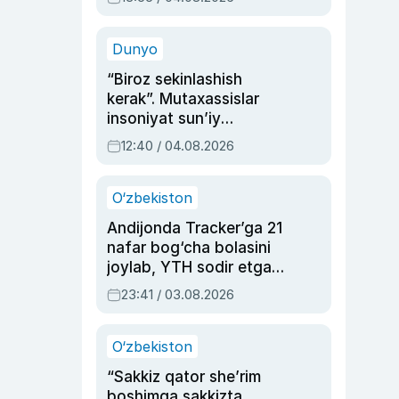
Ahmedovaning
sinovlarga to‘la hayoti
Dunyo
“Biroz sekinlashish
kerak”. Mutaxassislar
insoniyat sun’iy
intellektni boshqara
12:40 / 04.08.2026
olmay qolishidan xavotir
bildirdi
O‘zbekiston
Andijonda Tracker’ga 21
nafar bog‘cha bolasini
joylab, YTH sodir etgan
ayolga sud hukmi o‘qildi
23:41 / 03.08.2026
O‘zbekiston
“Sakkiz qator she’rim
boshimga sakkizta