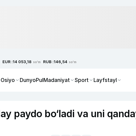
EUR :
RUB :
14 053,18
146,54
so'm
so'm
 Osiyo
Dunyo
Pul
Madaniyat
Sport
Layfstayl
ay paydo bo‘ladi va uni qand