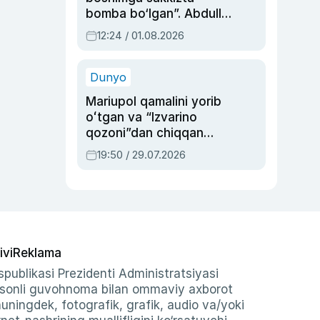
bomba bo‘lgan”. Abdulla
Oripovni siyosiy
12:24 / 01.08.2026
ayblovlardan asrab
qolgan voqea
Dunyo
Mariupol qamalini yorib
oʻtgan va “Izvarino
qozoni”dan chiqqan
qahramon — Ukraina
19:50 / 29.07.2026
armiyasi bosh
qoʻmondoni Drapatiy
haqida
ivi
Reklama
publikasi Prezidenti Administratsiyasi
-sonli guvohnoma bilan ommaviy axborot
shuningdek, fotografik, grafik, audio va/yoki