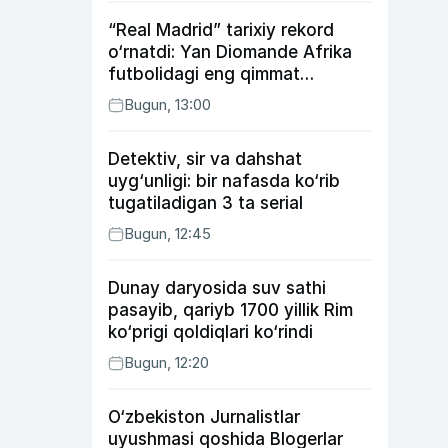
“Real Madrid” tarixiy rekord
o‘rnatdi: Yan Diomande Afrika
futbolidagi eng qimmat
transferga aylandi
Bugun, 13:00
Detektiv, sir va dahshat
uyg‘unligi: bir nafasda ko‘rib
tugatiladigan 3 ta serial
Bugun, 12:45
Dunay daryosida suv sathi
pasayib, qariyb 1700 yillik Rim
ko‘prigi qoldiqlari ko‘rindi
Bugun, 12:20
O‘zbekiston Jurnalistlar
uyushmasi qoshida Blogerlar