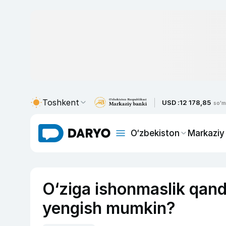
Toshkent
USD :
12 178,85
so'm
O‘zbekiston
Markaziy
O‘ziga ishonmaslik qand
yengish mumkin?