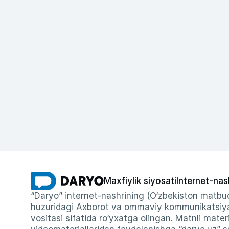
Maxfiylik siyosati
Internet-nas
“Daryo” internet-nashrining (O‘zbekiston matbuo
huzuridagi Axborot va ommaviy kommunikatsiyal
vositasi sifatida ro‘yxatga olingan. Matnli materi