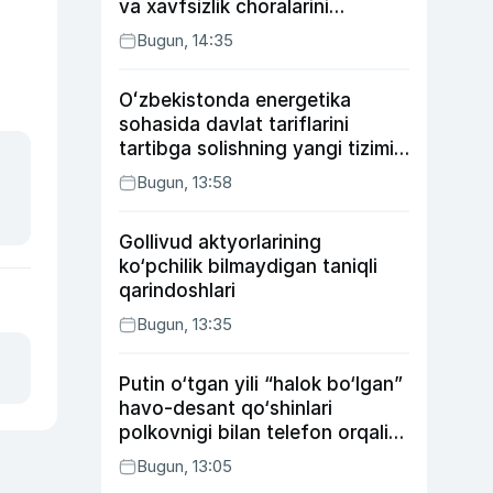
va xavfsizlik choralarini
kuchaytirdi
Bugun, 14:35
Oʻzbekistonda energetika
sohasida davlat tariflarini
tartibga solishning yangi tizimi
joriy etildi
Bugun, 13:58
Gollivud aktyorlarining
ko‘pchilik bilmaydigan taniqli
qarindoshlari
Bugun, 13:35
Putin o‘tgan yili “halok bo‘lgan”
havo-desant qo‘shinlari
polkovnigi bilan telefon orqali
suhbatlashdi
Bugun, 13:05