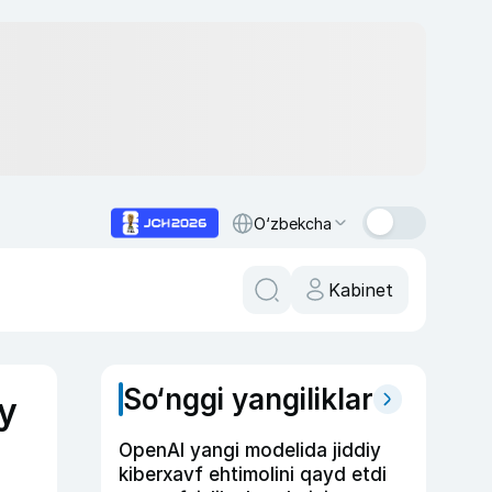
O‘zbekcha
Kabinet
So‘nggi yangiliklar
ay
OpenAI yangi modelida jiddiy
kiberxavf ehtimolini qayd etdi