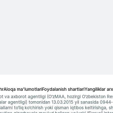
hr
Aloqa ma'lumotlari
Foydalanish shartlari
Yangiliklar arx
t va axborot agentligi (O‘zMAA, hozirgi O‘zbekiston Res
ar agentligi) tomonidan 13.03.2015 yil sanasida 0944
allarni to‘liq ko‘chirish yoki qisman iqtibos keltirishga, 