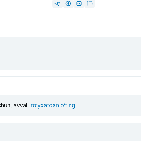
uchun, avval
ro‘yxatdan o‘ting