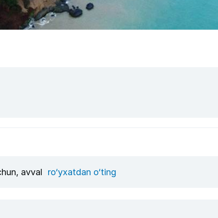
uchun, avval
ro‘yxatdan o‘ting