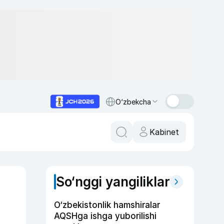
O‘zbekcha
Kabinet
So‘nggi yangiliklar
O‘zbekistonlik hamshiralar
AQSHga ishga yuborilishi