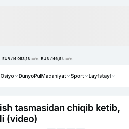
EUR :
RUB :
14 053,18
146,54
so'm
so'm
 Osiyo
Dunyo
Pul
Madaniyat
Sport
Layfstayl
sh tasmasidan chiqib ketib,
di (video)