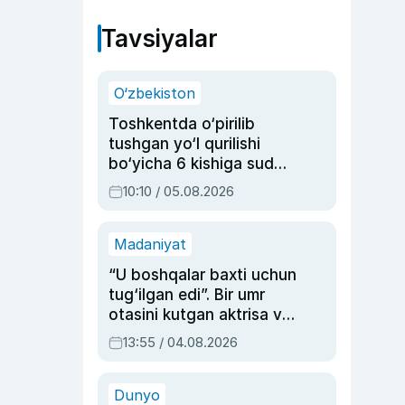
Tavsiyalar
O‘zbekiston
Toshkentda o‘pirilib
tushgan yo‘l qurilishi
bo‘yicha 6 kishiga sud
hukmi o‘qildi
10:10 / 05.08.2026
Madaniyat
“U boshqalar baxti uchun
tug‘ilgan edi”. Bir umr
otasini kutgan aktrisa va
dublyaj ustasi Rimma
13:55 / 04.08.2026
Ahmedovaning
sinovlarga to‘la hayoti
Dunyo