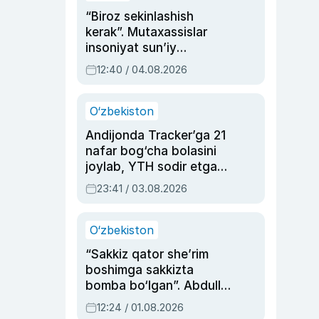
“Biroz sekinlashish
kerak”. Mutaxassislar
insoniyat sun’iy
intellektni boshqara
12:40 / 04.08.2026
olmay qolishidan xavotir
bildirdi
O‘zbekiston
Andijonda Tracker’ga 21
nafar bog‘cha bolasini
joylab, YTH sodir etgan
ayolga sud hukmi o‘qildi
23:41 / 03.08.2026
O‘zbekiston
“Sakkiz qator she’rim
boshimga sakkizta
bomba bo‘lgan”. Abdulla
Oripovni siyosiy
12:24 / 01.08.2026
ayblovlardan asrab