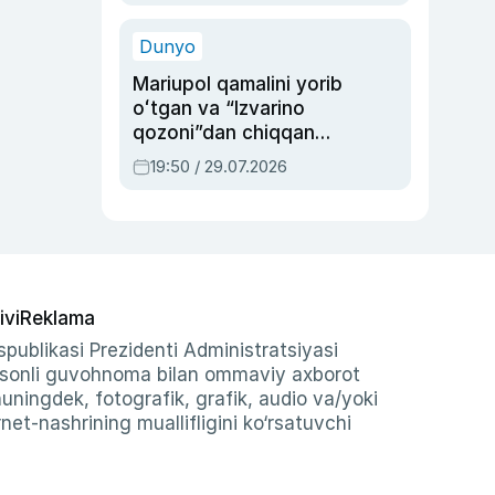
qolgan voqea
Dunyo
Mariupol qamalini yorib
oʻtgan va “Izvarino
qozoni”dan chiqqan
qahramon — Ukraina
19:50 / 29.07.2026
armiyasi bosh
qoʻmondoni Drapatiy
haqida
ivi
Reklama
publikasi Prezidenti Administratsiyasi
-sonli guvohnoma bilan ommaviy axborot
shuningdek, fotografik, grafik, audio va/yoki
et-nashrining muallifligini ko‘rsatuvchi