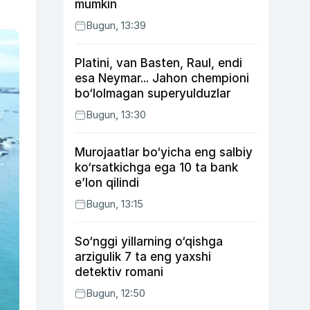
mumkin
Bugun, 13:39
Platini, van Basten, Raul, endi
esa Neymar... Jahon chempioni
bo‘lolmagan superyulduzlar
Bugun, 13:30
Murojaatlar bo‘yicha eng salbiy
ko‘rsatkichga ega 10 ta bank
e’lon qilindi
Bugun, 13:15
So‘nggi yillarning o‘qishga
arzigulik 7 ta eng yaxshi
detektiv romani
Bugun, 12:50