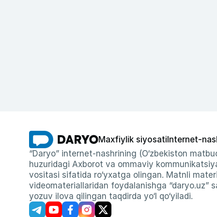
Maxfiylik siyosati
Internet-nas
“Daryo” internet-nashrining (O‘zbekiston matbuo
huzuridagi Axborot va ommaviy kommunikatsiyal
vositasi sifatida ro‘yxatga olingan. Matnli materi
videomateriallaridan foydalanishga “daryo.uz” sa
yozuv ilova qilingan taqdirda yo‘l qo‘yiladi.