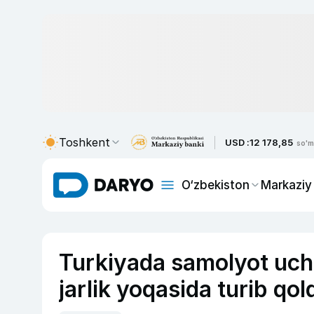
Toshkent
USD :
12 178,85
so'm
O‘zbekiston
Markaziy
Turkiyada samolyot uchi
jarlik yoqasida turib qol