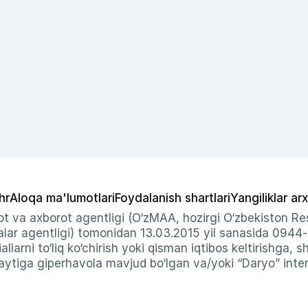
hr
Aloqa ma'lumotlari
Foydalanish shartlari
Yangiliklar arx
t va axborot agentligi (O‘zMAA, hozirgi O‘zbekiston Res
ar agentligi) tomonidan 13.03.2015 yil sanasida 0944
allarni to‘liq ko‘chirish yoki qisman iqtibos keltirishga, 
ytiga giperhavola mavjud bo‘lgan va/yoki “Daryo” intern