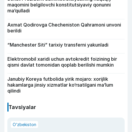
maqomini belgilovchi konstitutsiyaviy qonunni
ma’qulladi
Axmat Qodirovga Checheniston Qahramoni unvoni
berildi
“Manchester Siti” tarixiy transferni yakunladi
Elektromobil xaridi uchun avtokredit foizining bir
qismi davlat tomonidan qoplab berilishi mumkin
Janubiy Koreya futbolida yirik mojaro: xorijlik
hakamlarga jinsiy xizmatlar ko‘rsatilgani ma’lum
qilindi
Tavsiyalar
O‘zbekiston