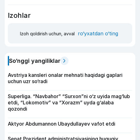
Izohlar
ro‘yxatdan o‘ting
Izoh qoldirish uchun, avval
So‘nggi yangiliklar
Avstriya kansleri onalar mehnati haqidagi gaplari
uchun uzr so‘radi
Superliga. “Navbahor” “Surxon”ni o‘z uyida mag‘lub
etdi, “Lokomotiv” va “Xorazm” uyda g‘alaba
qozondi
Aktyor Abdu­mannon Ubaydullayev vafot etdi
Senat Prezident administratsiyasining huquqiy