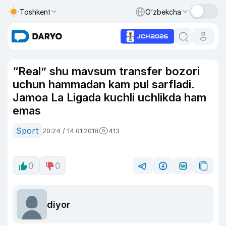
Toshkent
O‘zbekcha
“Real” shu mavsum transfer bozori
uchun hammadan kam pul sarfladi.
Jamoa La Ligada kuchli uchlikda ham
emas
Sport
20:24 / 14.01.2018
413
0
0
diyor