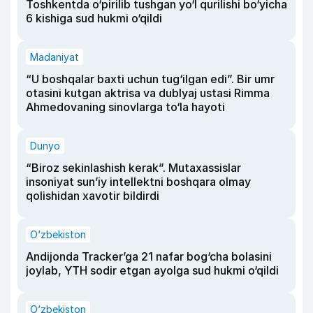
Toshkentda o‘pirilib tushgan yo‘l qurilishi bo‘yicha
6 kishiga sud hukmi o‘qildi
Madaniyat
“U boshqalar baxti uchun tug‘ilgan edi”. Bir umr
otasini kutgan aktrisa va dublyaj ustasi Rimma
Ahmedovaning sinovlarga to‘la hayoti
Dunyo
“Biroz sekinlashish kerak”. Mutaxassislar
insoniyat sun’iy intellektni boshqara olmay
qolishidan xavotir bildirdi
O‘zbekiston
Andijonda Tracker’ga 21 nafar bog‘cha bolasini
joylab, YTH sodir etgan ayolga sud hukmi o‘qildi
O‘zbekiston