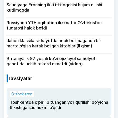
Saudiyaga Eronning ikki ittifoqchisi hujum qilishi
kutilmoqda
Rossiyada YTH oqibatida ikki nafar O‘zbekiston
fuqarosi halok bo‘ldi
Jahon klassikasi: hayotda hech bo‘lmaganda bir
marta o‘qish kerak bo‘lgan kitoblar (II qism)
Britaniyalik 97 yoshli ko‘zi ojiz ayol samolyot
qanotida uchib rekord o‘rnatdi (video)
Tavsiyalar
O‘zbekiston
Toshkentda o‘pirilib tushgan yo‘l qurilishi bo‘yicha
6 kishiga sud hukmi o‘qildi