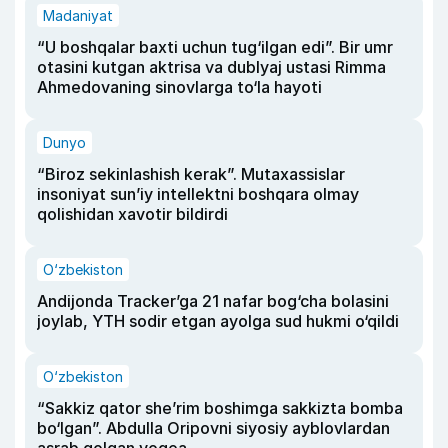
Madaniyat
“U boshqalar baxti uchun tug‘ilgan edi”. Bir umr
otasini kutgan aktrisa va dublyaj ustasi Rimma
Ahmedovaning sinovlarga to‘la hayoti
Dunyo
“Biroz sekinlashish kerak”. Mutaxassislar
insoniyat sun’iy intellektni boshqara olmay
qolishidan xavotir bildirdi
O‘zbekiston
Andijonda Tracker’ga 21 nafar bog‘cha bolasini
joylab, YTH sodir etgan ayolga sud hukmi o‘qildi
O‘zbekiston
“Sakkiz qator she’rim boshimga sakkizta bomba
bo‘lgan”. Abdulla Oripovni siyosiy ayblovlardan
asrab qolgan voqea