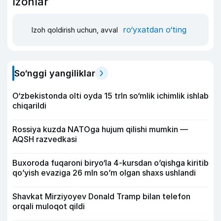
Izohlar
ro‘yxatdan o‘ting
Izoh qoldirish uchun, avval
So‘nggi yangiliklar
O‘zbekistonda olti oyda 15 trln so‘mlik ichimlik ishlab
chiqarildi
Rossiya kuzda NATOga hujum qilishi mumkin —
AQSH razvedkasi
Buxoroda fuqaroni biryo‘la 4-kursdan o’qishga kiritib
qo’yish evaziga 26 mln so’m olgan shaxs ushlandi
Shavkat Mirziyoyev Donald Tramp bilan telefon
orqali muloqot qildi