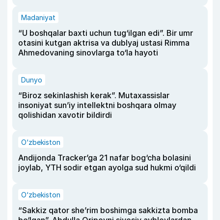
Madaniyat
“U boshqalar baxti uchun tug‘ilgan edi”. Bir umr
otasini kutgan aktrisa va dublyaj ustasi Rimma
Ahmedovaning sinovlarga to‘la hayoti
Dunyo
“Biroz sekinlashish kerak”. Mutaxassislar
insoniyat sun’iy intellektni boshqara olmay
qolishidan xavotir bildirdi
O‘zbekiston
Andijonda Tracker’ga 21 nafar bog‘cha bolasini
joylab, YTH sodir etgan ayolga sud hukmi o‘qildi
O‘zbekiston
“Sakkiz qator she’rim boshimga sakkizta bomba