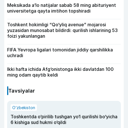
Meksikada a’lo natijalar sabab 58 ming abituriyent
universitetga qayta imtihon topshiradi
Toshkent hokimligi “Qo‘yliq avenue” mojarosi
yuzasidan munosabat bildirdi: qurilish ishlarining 53
foizi yakunlangan
FIFA Yevropa ligalari tomonidan jiddiy qarshilikka
uchradi
Ikki hafta ichida Afg‘onistonga ikki davlatdan 100
ming odam qaytib keldi
Tavsiyalar
O‘zbekiston
Toshkentda o‘pirilib tushgan yo‘l qurilishi bo‘yicha
6 kishiga sud hukmi o‘qildi