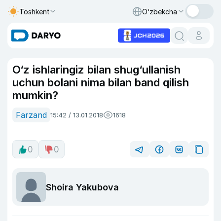
Toshkent
O‘zbekcha
O‘z ishlaringiz bilan shug‘ullanish
uchun bolani nima bilan band qilish
mumkin?
Farzand
15:42 / 13.01.2018
1618
0
0
Shoira Yakubova