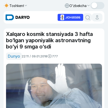
Toshkent
O‘zbekcha
Xalqaro kosmik stansiyada 3 hafta
bo‘lgan yaponiyalik astronavtning
bo‘yi 9 smga o‘sdi
Dunyo
22:11 / 09.01.2018
777