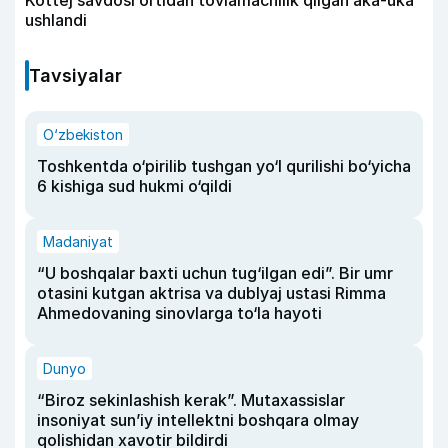
Kottej savdosi ortidan tovlamachilik qilgan aka-uka
ushlandi
Tavsiyalar
O‘zbekiston
Toshkentda o‘pirilib tushgan yo‘l qurilishi bo‘yicha
6 kishiga sud hukmi o‘qildi
Madaniyat
“U boshqalar baxti uchun tug‘ilgan edi”. Bir umr
otasini kutgan aktrisa va dublyaj ustasi Rimma
Ahmedovaning sinovlarga to‘la hayoti
Dunyo
“Biroz sekinlashish kerak”. Mutaxassislar
insoniyat sun’iy intellektni boshqara olmay
qolishidan xavotir bildirdi