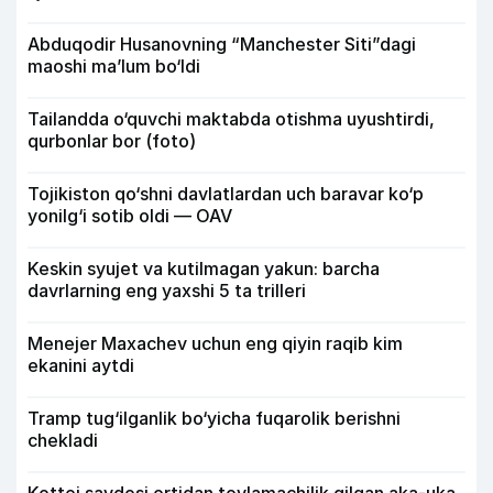
Abduqodir Husanovning “Manchester Siti”dagi
maoshi ma’lum bo‘ldi
Tailandda o‘quvchi maktabda otishma uyushtirdi,
qurbonlar bor (foto)
Tojikiston qo‘shni davlatlardan uch baravar ko‘p
yonilg‘i sotib oldi — OAV
Keskin syujet va kutilmagan yakun: barcha
davrlarning eng yaxshi 5 ta trilleri
Menejer Maxachev uchun eng qiyin raqib kim
ekanini aytdi
Tramp tug‘ilganlik bo‘yicha fuqarolik berishni
chekladi