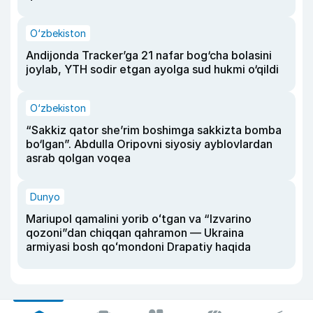
O‘zbekiston
Andijonda Tracker’ga 21 nafar bog‘cha bolasini
joylab, YTH sodir etgan ayolga sud hukmi o‘qildi
O‘zbekiston
“Sakkiz qator she’rim boshimga sakkizta bomba
bo‘lgan”. Abdulla Oripovni siyosiy ayblovlardan
asrab qolgan voqea
Dunyo
Mariupol qamalini yorib oʻtgan va “Izvarino
qozoni”dan chiqqan qahramon — Ukraina
armiyasi bosh qoʻmondoni Drapatiy haqida