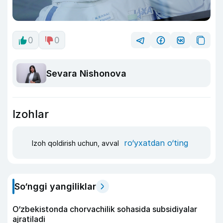
0
0
Sevara Nishonova
Izohlar
ro‘yxatdan o‘ting
Izoh qoldirish uchun, avval
So‘nggi yangiliklar
O‘zbekistonda chorvachilik sohasida subsidiyalar
ajratiladi