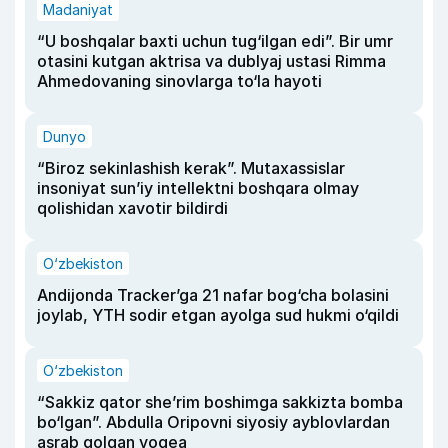
Madaniyat
“U boshqalar baxti uchun tug‘ilgan edi”. Bir umr
otasini kutgan aktrisa va dublyaj ustasi Rimma
Ahmedovaning sinovlarga to‘la hayoti
Dunyo
“Biroz sekinlashish kerak”. Mutaxassislar
insoniyat sun’iy intellektni boshqara olmay
qolishidan xavotir bildirdi
O‘zbekiston
Andijonda Tracker’ga 21 nafar bog‘cha bolasini
joylab, YTH sodir etgan ayolga sud hukmi o‘qildi
O‘zbekiston
“Sakkiz qator she’rim boshimga sakkizta bomba
bo‘lgan”. Abdulla Oripovni siyosiy ayblovlardan
asrab qolgan voqea