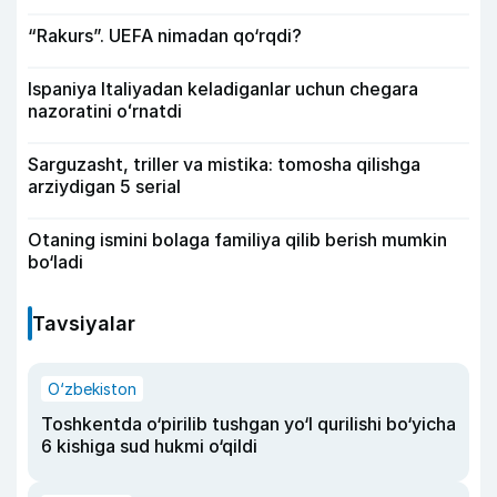
“Rakurs”. UEFA nimadan qo‘rqdi?
Ispaniya Italiyadan keladiganlar uchun chegara
nazoratini oʻrnatdi
Sarguzasht, triller va mistika: tomosha qilishga
arziydigan 5 serial
Otaning ismini bolaga familiya qilib berish mumkin
bo‘ladi
Tavsiyalar
O‘zbekiston
Toshkentda o‘pirilib tushgan yo‘l qurilishi bo‘yicha
6 kishiga sud hukmi o‘qildi