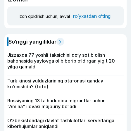
ro‘yxatdan o‘ting
Izoh qoldirish uchun, avval
So‘nggi yangiliklar
Jizzaxda 77 yoshli taksichini qo‘y sotib olish
bahonasida yaylovga olib borib o‘ldirgan yigit 20
yilga qamaldi
Turk kinosi yulduzlarining ota-onasi qanday
ko‘rinishda? (foto)
Rossiyaning 13 ta hududida migrantlar uchun
“Amina” ilovasi majburiy bo‘ladi
O‘zbekistondagi davlat tashkilotlari serverlariga
kiberhujumlar aniqlandi