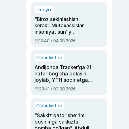
sinovlarga to‘la hayoti
Dunyo
“Biroz sekinlashish
kerak”. Mutaxassislar
insoniyat sun’iy
intellektni boshqara
12:40 / 04.08.2026
olmay qolishidan xavotir
bildirdi
O‘zbekiston
Andijonda Tracker’ga 21
nafar bog‘cha bolasini
joylab, YTH sodir etgan
ayolga sud hukmi o‘qildi
23:41 / 03.08.2026
O‘zbekiston
“Sakkiz qator she’rim
boshimga sakkizta
bomba bo‘lgan”. Abdulla