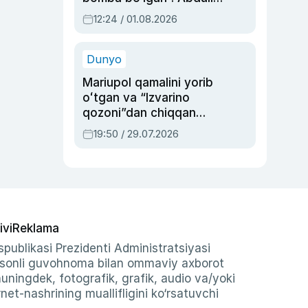
Oripovni siyosiy
12:24 / 01.08.2026
ayblovlardan asrab
qolgan voqea
Dunyo
Mariupol qamalini yorib
oʻtgan va “Izvarino
qozoni”dan chiqqan
qahramon — Ukraina
19:50 / 29.07.2026
armiyasi bosh
qoʻmondoni Drapatiy
haqida
ivi
Reklama
publikasi Prezidenti Administratsiyasi
-sonli guvohnoma bilan ommaviy axborot
shuningdek, fotografik, grafik, audio va/yoki
et-nashrining muallifligini ko‘rsatuvchi