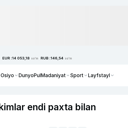
EUR :
RUB :
14 053,18
146,54
so'm
so'm
 Osiyo
Dunyo
Pul
Madaniyat
Sport
Layfstayl
imlar endi paxta bilan