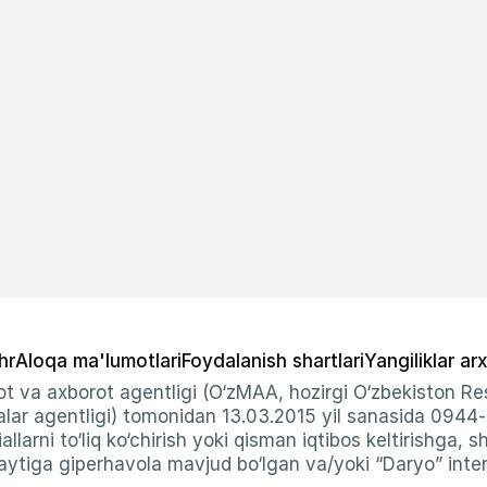
hr
Aloqa ma'lumotlari
Foydalanish shartlari
Yangiliklar arx
t va axborot agentligi (O‘zMAA, hozirgi O‘zbekiston Res
ar agentligi) tomonidan 13.03.2015 yil sanasida 0944
allarni to‘liq ko‘chirish yoki qisman iqtibos keltirishga, 
ytiga giperhavola mavjud bo‘lgan va/yoki “Daryo” intern