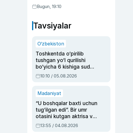
rejasini ishlab chiqishni
Bugun, 19:10
ma’qulladi
Tavsiyalar
O‘zbekiston
Toshkentda o‘pirilib
tushgan yo‘l qurilishi
bo‘yicha 6 kishiga sud
hukmi o‘qildi
10:10 / 05.08.2026
Madaniyat
“U boshqalar baxti uchun
tug‘ilgan edi”. Bir umr
otasini kutgan aktrisa va
dublyaj ustasi Rimma
13:55 / 04.08.2026
Ahmedovaning