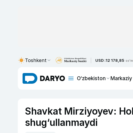
Toshkent
USD :
12 178,85
so'm
O‘zbekiston
Markaziy
Shavkat Mirziyoyev: Hok
shug‘ullanmaydi