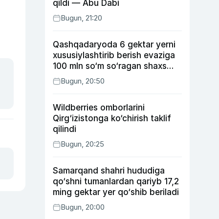
qildi — Abu Dabi
Bugun, 21:20
Qashqadaryoda 6 gektar yerni
xususiylashtirib berish evaziga
100 mln so‘m so‘ragan shaxs
ushlandi
Bugun, 20:50
Wildberries omborlarini
Qirg‘izistonga ko‘chirish taklif
qilindi
Bugun, 20:25
Samarqand shahri hududiga
qo‘shni tumanlardan qariyb 17,2
ming gektar yer qo‘shib beriladi
Bugun, 20:00