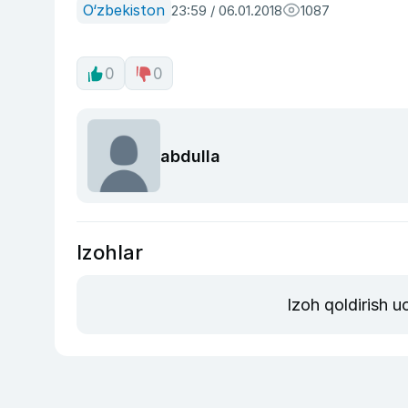
O‘zbekiston
23:59 / 06.01.2018
1087
0
0
abdulla
Izohlar
Izoh qoldirish 