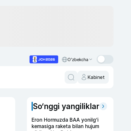
O‘zbekcha
Kabinet
So‘nggi yangiliklar
Eron Hormuzda BAA yonilg‘i
kemasiga raketa bilan hujum