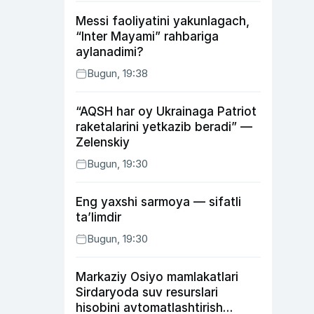
Messi faoliyatini yakunlagach,
“Inter Mayami” rahbariga
aylanadimi?
Bugun, 19:38
“AQSH har oy Ukrainaga Patriot
raketalarini yetkazib beradi” —
Zelenskiy
Bugun, 19:30
Eng yaxshi sarmoya — sifatli
ta’limdir
Bugun, 19:30
Markaziy Osiyo mamlakatlari
Sirdaryoda suv resurslari
hisobini avtomatlashtirish