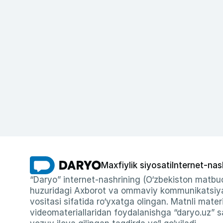
Maxfiylik siyosati
Internet-nas
“Daryo” internet-nashrining (O‘zbekiston matbuo
huzuridagi Axborot va ommaviy kommunikatsiyal
vositasi sifatida ro‘yxatga olingan. Matnli materi
videomateriallaridan foydalanishga “daryo.uz” sa