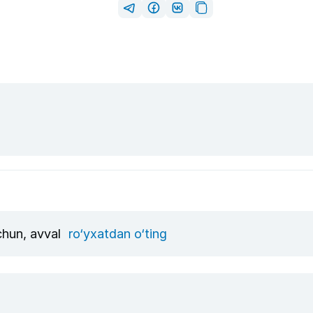
uchun, avval
ro‘yxatdan o‘ting