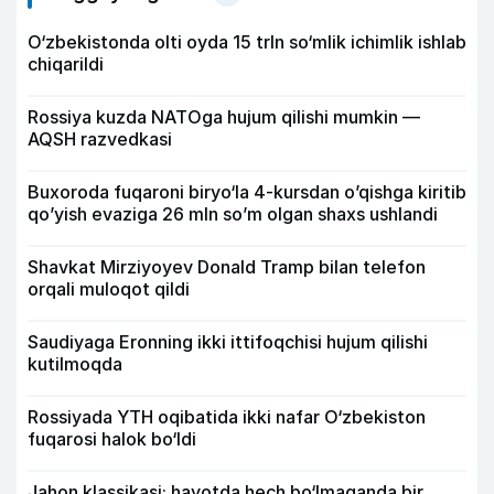
O‘zbekistonda olti oyda 15 trln so‘mlik ichimlik ishlab
chiqarildi
Rossiya kuzda NATOga hujum qilishi mumkin —
AQSH razvedkasi
Buxoroda fuqaroni biryo‘la 4-kursdan o’qishga kiritib
qo’yish evaziga 26 mln so’m olgan shaxs ushlandi
Shavkat Mirziyoyev Donald Tramp bilan telefon
orqali muloqot qildi
Saudiyaga Eronning ikki ittifoqchisi hujum qilishi
kutilmoqda
Rossiyada YTH oqibatida ikki nafar O‘zbekiston
fuqarosi halok bo‘ldi
Jahon klassikasi: hayotda hech bo‘lmaganda bir