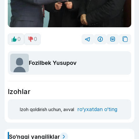
0
0
Fozilbek Yusupov
Izohlar
ro‘yxatdan o‘ting
Izoh qoldirish uchun, avval
So‘nggi yangiliklar