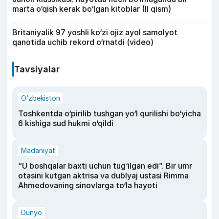
marta o‘qish kerak bo‘lgan kitoblar (II qism)
Britaniyalik 97 yoshli ko‘zi ojiz ayol samolyot
qanotida uchib rekord o‘rnatdi (video)
Tavsiyalar
O‘zbekiston
Toshkentda o‘pirilib tushgan yo‘l qurilishi bo‘yicha
6 kishiga sud hukmi o‘qildi
Madaniyat
“U boshqalar baxti uchun tug‘ilgan edi”. Bir umr
otasini kutgan aktrisa va dublyaj ustasi Rimma
Ahmedovaning sinovlarga to‘la hayoti
Dunyo