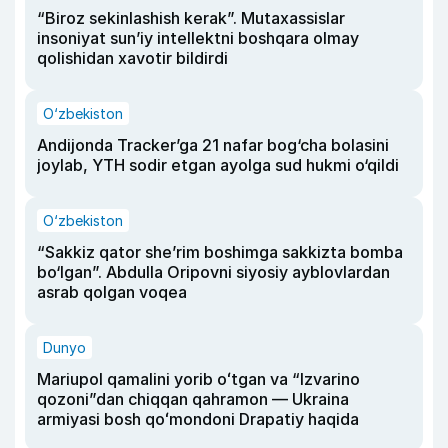
“Biroz sekinlashish kerak”. Mutaxassislar
insoniyat sun’iy intellektni boshqara olmay
qolishidan xavotir bildirdi
O‘zbekiston
Andijonda Tracker’ga 21 nafar bog‘cha bolasini
joylab, YTH sodir etgan ayolga sud hukmi o‘qildi
O‘zbekiston
“Sakkiz qator she’rim boshimga sakkizta bomba
bo‘lgan”. Abdulla Oripovni siyosiy ayblovlardan
asrab qolgan voqea
Dunyo
Mariupol qamalini yorib oʻtgan va “Izvarino
qozoni”dan chiqqan qahramon — Ukraina
armiyasi bosh qoʻmondoni Drapatiy haqida