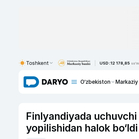
Toshkent
USD :
12 178,85
so'm
O‘zbekiston
Markaziy
Finlyandiyada uchuvchi 
yopilishidan halok bo‘ldi