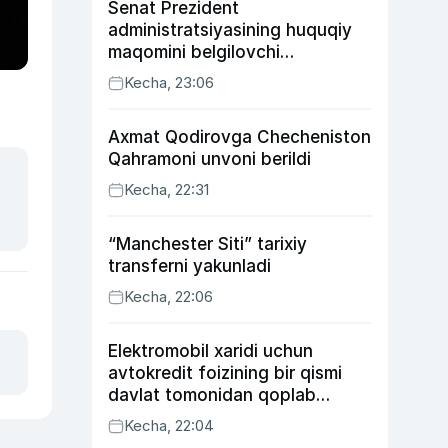
Senat Prezident
administratsiyasining huquqiy
maqomini belgilovchi
konstitutsiyaviy qonunni
Kecha, 23:06
ma’qulladi
Axmat Qodirovga Checheniston
Qahramoni unvoni berildi
Kecha, 22:31
“Manchester Siti” tarixiy
transferni yakunladi
Kecha, 22:06
Elektromobil xaridi uchun
avtokredit foizining bir qismi
davlat tomonidan qoplab
berilishi mumkin
Kecha, 22:04