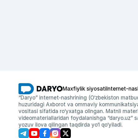
Maxfiylik siyosati
Internet-nas
“Daryo” internet-nashrining (O‘zbekiston matbuo
huzuridagi Axborot va ommaviy kommunikatsiyal
vositasi sifatida ro‘yxatga olingan. Matnli materi
videomateriallaridan foydalanishga “daryo.uz” sa
yozuv ilova qilingan taqdirda yo‘l qo‘yiladi.