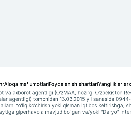
hr
Aloqa ma'lumotlari
Foydalanish shartlari
Yangiliklar arx
t va axborot agentligi (O‘zMAA, hozirgi O‘zbekiston Res
ar agentligi) tomonidan 13.03.2015 yil sanasida 0944
allarni to‘liq ko‘chirish yoki qisman iqtibos keltirishga, 
ytiga giperhavola mavjud bo‘lgan va/yoki “Daryo” intern