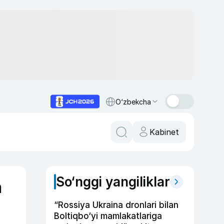
O‘zbekcha
Kabinet
So‘nggi yangiliklar
n
“Rossiya Ukraina dronlari bilan
Boltiqbo‘yi mamlakatlariga