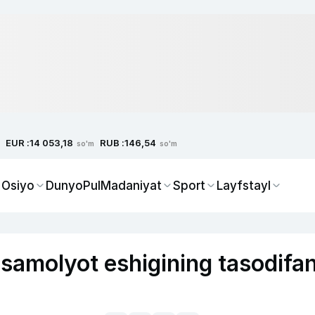
EUR :
RUB :
14 053,18
146,54
so'm
so'm
 Osiyo
Dunyo
Pul
Madaniyat
Sport
Layfstayl
samolyot eshigining tasodifa