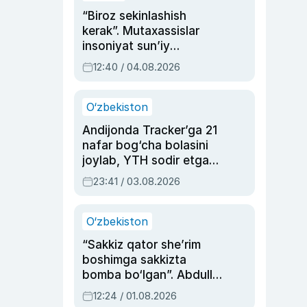
“Biroz sekinlashish
kerak”. Mutaxassislar
insoniyat sun’iy
intellektni boshqara
12:40 / 04.08.2026
olmay qolishidan xavotir
bildirdi
O‘zbekiston
Andijonda Tracker’ga 21
nafar bog‘cha bolasini
joylab, YTH sodir etgan
ayolga sud hukmi o‘qildi
23:41 / 03.08.2026
O‘zbekiston
“Sakkiz qator she’rim
boshimga sakkizta
bomba bo‘lgan”. Abdulla
Oripovni siyosiy
12:24 / 01.08.2026
ayblovlardan asrab