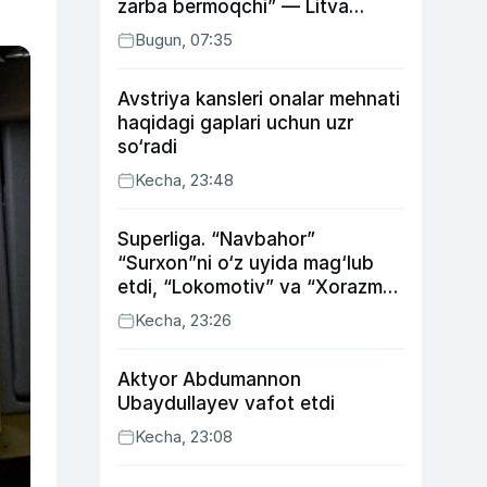
zarba bermoqchi” — Litva
mudofaa vaziri
Bugun, 07:35
Avstriya kansleri onalar mehnati
haqidagi gaplari uchun uzr
so‘radi
Kecha, 23:48
Superliga. “Navbahor”
“Surxon”ni o‘z uyida mag‘lub
etdi, “Lokomotiv” va “Xorazm”
uyda g‘alaba qozondi
Kecha, 23:26
Aktyor Abdu­mannon
Ubaydullayev vafot etdi
Kecha, 23:08