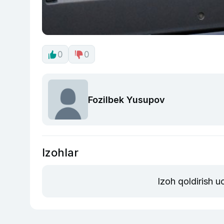
0
0
Fozilbek Yusupov
Izohlar
Izoh qoldirish 