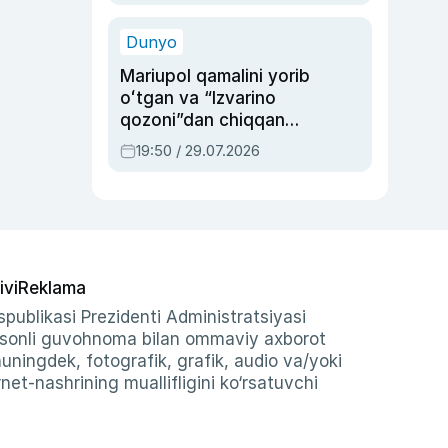
qolgan voqea
Dunyo
Mariupol qamalini yorib
oʻtgan va “Izvarino
qozoni”dan chiqqan
qahramon — Ukraina
19:50 / 29.07.2026
armiyasi bosh
qoʻmondoni Drapatiy
haqida
ivi
Reklama
publikasi Prezidenti Administratsiyasi
-sonli guvohnoma bilan ommaviy axborot
shuningdek, fotografik, grafik, audio va/yoki
et-nashrining muallifligini ko‘rsatuvchi