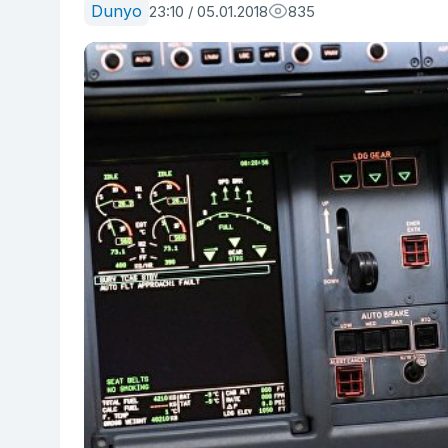
Dunyo
23:10 / 05.01.2018
835