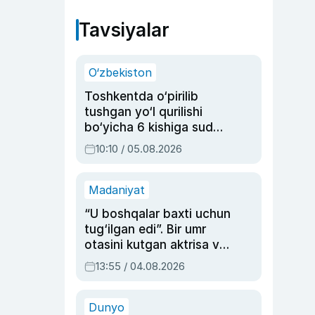
Tavsiyalar
O‘zbekiston
Toshkentda o‘pirilib
tushgan yo‘l qurilishi
bo‘yicha 6 kishiga sud
hukmi o‘qildi
10:10 / 05.08.2026
Madaniyat
“U boshqalar baxti uchun
tug‘ilgan edi”. Bir umr
otasini kutgan aktrisa va
dublyaj ustasi Rimma
13:55 / 04.08.2026
Ahmedovaning
sinovlarga to‘la hayoti
Dunyo