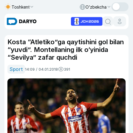
Toshkent
O‘zbekcha
Kosta “Atletiko”ga qaytishini gol bilan
“yuvdi”. Montellaning ilk o‘yinida
“Sevilya” zafar quchdi
Sport
14:09 / 04.01.2018
391