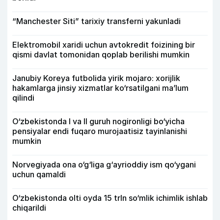
“Manchester Siti” tarixiy transferni yakunladi
Elektromobil xaridi uchun avtokredit foizining bir
qismi davlat tomonidan qoplab berilishi mumkin
Janubiy Koreya futbolida yirik mojaro: xorijlik
hakamlarga jinsiy xizmatlar ko‘rsatilgani ma’lum
qilindi
O‘zbekistonda I va II guruh nogironligi bo‘yicha
pensiyalar endi fuqaro murojaatisiz tayinlanishi
mumkin
Norvegiyada ona o‘g‘liga g‘ayrioddiy ism qo‘ygani
uchun qamaldi
O‘zbekistonda olti oyda 15 trln so‘mlik ichimlik ishlab
chiqarildi