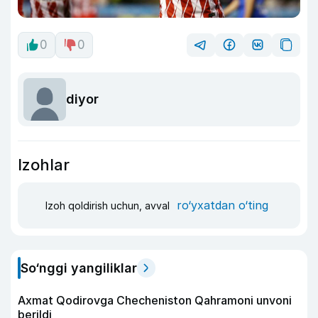
0
0
diyor
Izohlar
ro‘yxatdan o‘ting
Izoh qoldirish uchun, avval
So‘nggi yangiliklar
Axmat Qodirovga Checheniston Qahramoni unvoni
berildi