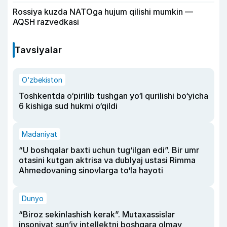
Rossiya kuzda NATOga hujum qilishi mumkin —
AQSH razvedkasi
Tavsiyalar
O‘zbekiston
Toshkentda o‘pirilib tushgan yo‘l qurilishi bo‘yicha
6 kishiga sud hukmi o‘qildi
Madaniyat
“U boshqalar baxti uchun tug‘ilgan edi”. Bir umr
otasini kutgan aktrisa va dublyaj ustasi Rimma
Ahmedovaning sinovlarga to‘la hayoti
Dunyo
“Biroz sekinlashish kerak”. Mutaxassislar
insoniyat sun’iy intellektni boshqara olmay