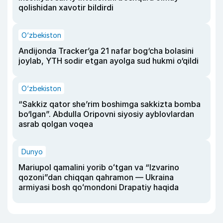
qolishidan xavotir bildirdi
O‘zbekiston
Andijonda Tracker’ga 21 nafar bog‘cha bolasini
joylab, YTH sodir etgan ayolga sud hukmi o‘qildi
O‘zbekiston
“Sakkiz qator she’rim boshimga sakkizta bomba
bo‘lgan”. Abdulla Oripovni siyosiy ayblovlardan
asrab qolgan voqea
Dunyo
Mariupol qamalini yorib oʻtgan va “Izvarino
qozoni”dan chiqqan qahramon — Ukraina
armiyasi bosh qoʻmondoni Drapatiy haqida