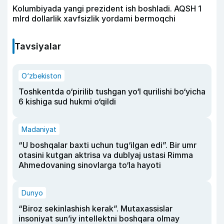
Kolumbiyada yangi prezident ish boshladi. AQSH 1
mlrd dollarlik xavfsizlik yordami bermoqchi
Tavsiyalar
O‘zbekiston
Toshkentda o‘pirilib tushgan yo‘l qurilishi bo‘yicha
6 kishiga sud hukmi o‘qildi
Madaniyat
“U boshqalar baxti uchun tug‘ilgan edi”. Bir umr
otasini kutgan aktrisa va dublyaj ustasi Rimma
Ahmedovaning sinovlarga to‘la hayoti
Dunyo
“Biroz sekinlashish kerak”. Mutaxassislar
insoniyat sun’iy intellektni boshqara olmay