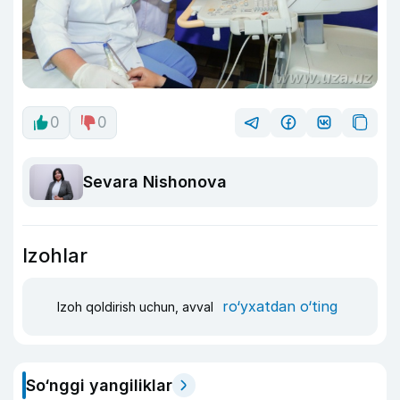
0
0
Sevara Nishonova
Izohlar
ro‘yxatdan o‘ting
Izoh qoldirish uchun, avval
So‘nggi yangiliklar