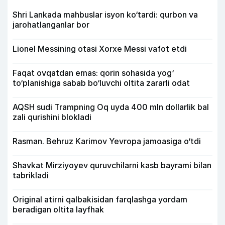
Shri Lankada mahbuslar isyon ko‘tardi: qurbon va
jarohatlanganlar bor
Lionel Messining otasi Xorxe Messi vafot etdi
Faqat ovqatdan emas: qorin sohasida yog‘
to‘planishiga sabab bo‘luvchi oltita zararli odat
AQSH sudi Trampning Oq uyda 400 mln dollarlik bal
zali qurishini blokladi
Rasman. Behruz Karimov Yevropa jamoasiga o‘tdi
Shavkat Mirziyoyev quruvchilarni kasb bayrami bilan
tabrikladi
Original atirni qalbakisidan farqlashga yordam
beradigan oltita layfhak