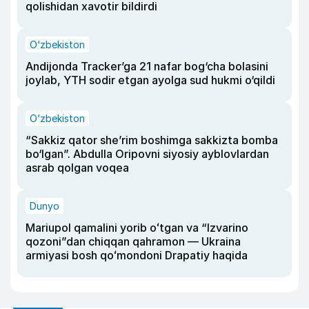
qolishidan xavotir bildirdi
O‘zbekiston
Andijonda Tracker’ga 21 nafar bog‘cha bolasini
joylab, YTH sodir etgan ayolga sud hukmi o‘qildi
O‘zbekiston
“Sakkiz qator she’rim boshimga sakkizta bomba
bo‘lgan”. Abdulla Oripovni siyosiy ayblovlardan
asrab qolgan voqea
Dunyo
Mariupol qamalini yorib oʻtgan va “Izvarino
qozoni”dan chiqqan qahramon — Ukraina
armiyasi bosh qoʻmondoni Drapatiy haqida