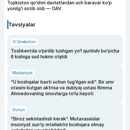
Tojikiston qo‘shni davlatlardan uch baravar ko‘p
yonilg‘i sotib oldi — OAV
Tavsiyalar
O‘zbekiston
Toshkentda o‘pirilib tushgan yo‘l qurilishi bo‘yicha
6 kishiga sud hukmi o‘qildi
Madaniyat
“U boshqalar baxti uchun tug‘ilgan edi”. Bir umr
otasini kutgan aktrisa va dublyaj ustasi Rimma
Ahmedovaning sinovlarga to‘la hayoti
Dunyo
“Biroz sekinlashish kerak”. Mutaxassislar
insoniyat sun’iy intellektni boshqara olmay