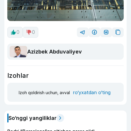
0
0
Azizbek Abduvaliyev
Izohlar
ro‘yxatdan o‘ting
Izoh qoldirish uchun, avval
So‘nggi yangiliklar