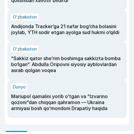
qolishidan xavotir bildirdi
O‘zbekiston
Andijonda Tracker’ga 21 nafar bog‘cha bolasini
joylab, YTH sodir etgan ayolga sud hukmi o‘qildi
O‘zbekiston
“Sakkiz qator she’rim boshimga sakkizta bomba
bo‘lgan”. Abdulla Oripovni siyosiy ayblovlardan
asrab qolgan voqea
Dunyo
Mariupol qamalini yorib oʻtgan va “Izvarino
qozoni”dan chiqqan qahramon — Ukraina
armiyasi bosh qoʻmondoni Drapatiy haqida