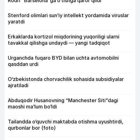
Rodri “Barselona”ga o‘tishga qaror qildi
Stenford olimlari sun’iy intellekt yordamida viruslar
yaratdi
Erkaklarda kortizol miqdorining yuqoriligi ularni
tavakkal qilishga undaydi — yangi tadqiqot
Urganchda fuqaro BYD bilan uchta avtomobilni
qasddan urdi
O‘zbekistonda chorvachilik sohasida subsidiyalar
ajratiladi
Abduqodir Husanovning “Manchester Siti”dagi
maoshi ma’lum bo‘ldi
Tailandda o‘quvchi maktabda otishma uyushtirdi,
qurbonlar bor (foto)