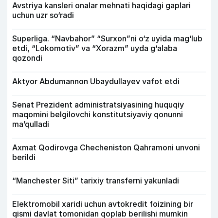
Avstriya kansleri onalar mehnati haqidagi gaplari
uchun uzr so‘radi
Superliga. “Navbahor” “Surxon”ni o‘z uyida mag‘lub
etdi, “Lokomotiv” va “Xorazm” uyda g‘alaba
qozondi
Aktyor Abdu­mannon Ubaydullayev vafot etdi
Senat Prezident administratsiyasining huquqiy
maqomini belgilovchi konstitutsiyaviy qonunni
ma’qulladi
Axmat Qodirovga Checheniston Qahramoni unvoni
berildi
“Manchester Siti” tarixiy transferni yakunladi
Elektromobil xaridi uchun avtokredit foizining bir
qismi davlat tomonidan qoplab berilishi mumkin