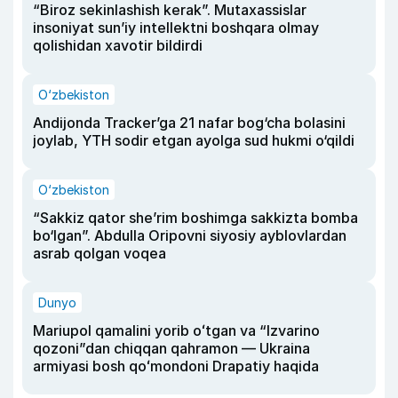
“Biroz sekinlashish kerak”. Mutaxassislar
insoniyat sun’iy intellektni boshqara olmay
qolishidan xavotir bildirdi
O‘zbekiston
Andijonda Tracker’ga 21 nafar bog‘cha bolasini
joylab, YTH sodir etgan ayolga sud hukmi o‘qildi
O‘zbekiston
“Sakkiz qator she’rim boshimga sakkizta bomba
bo‘lgan”. Abdulla Oripovni siyosiy ayblovlardan
asrab qolgan voqea
Dunyo
Mariupol qamalini yorib oʻtgan va “Izvarino
qozoni”dan chiqqan qahramon — Ukraina
armiyasi bosh qoʻmondoni Drapatiy haqida