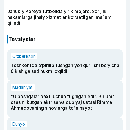
Janubiy Koreya futbolida yirik mojaro: xorijlik
hakamlarga jinsiy xizmatlar ko‘rsatilgani ma’lum
qilindi
Tavsiyalar
O‘zbekiston
Toshkentda o‘pirilib tushgan yo‘l qurilishi bo‘yicha
6 kishiga sud hukmi o‘qildi
Madaniyat
“U boshqalar baxti uchun tug‘ilgan edi”. Bir umr
otasini kutgan aktrisa va dublyaj ustasi Rimma
Ahmedovaning sinovlarga to‘la hayoti
Dunyo