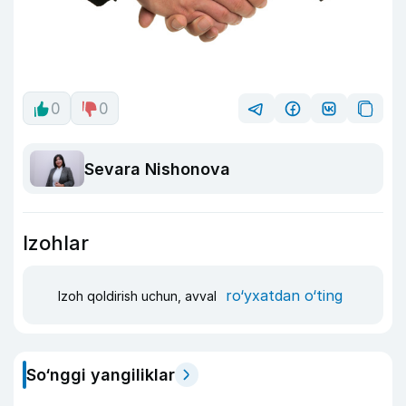
0
0
Sevara Nishonova
Izohlar
ro‘yxatdan o‘ting
Izoh qoldirish uchun, avval
So‘nggi yangiliklar