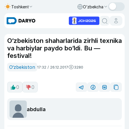
Toshkent
O‘zbekcha
O‘zbekiston shaharlarida zirhli texnika
va harbiylar paydo bo‘ldi. Bu —
festival!
O‘zbekiston
17:32 / 26.12.2017
3280
0
0
abdulla