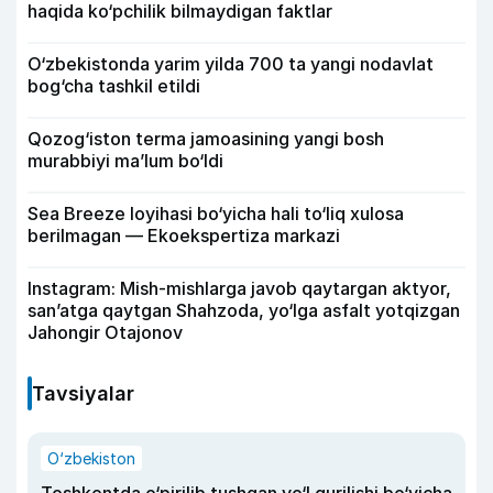
haqida ko‘pchilik bilmaydigan faktlar
O‘zbekistonda yarim yilda 700 ta yangi nodavlat
bog‘cha tashkil etildi
Qozog‘iston terma jamoasining yangi bosh
murabbiyi ma’lum bo‘ldi
Sea Breeze loyihasi bo‘yicha hali to‘liq xulosa
berilmagan — Ekoekspertiza markazi
Instagram: Mish-mishlarga javob qaytargan aktyor,
san’atga qaytgan Shahzoda, yo‘lga asfalt yotqizgan
Jahongir Otajonov
Tavsiyalar
O‘zbekiston