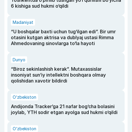
Toshkentda o‘pirilib tushgan yo‘l qurilishi bo‘yicha
6 kishiga sud hukmi o‘qildi
Madaniyat
“U boshqalar baxti uchun tug‘ilgan edi”. Bir umr
otasini kutgan aktrisa va dublyaj ustasi Rimma
Ahmedovaning sinovlarga to‘la hayoti
Dunyo
“Biroz sekinlashish kerak”. Mutaxassislar
insoniyat sun’iy intellektni boshqara olmay
qolishidan xavotir bildirdi
O‘zbekiston
Andijonda Tracker’ga 21 nafar bog‘cha bolasini
joylab, YTH sodir etgan ayolga sud hukmi o‘qildi
O‘zbekiston