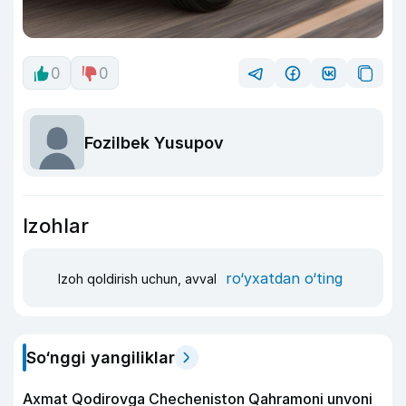
0
0
Fozilbek Yusupov
Izohlar
ro‘yxatdan o‘ting
Izoh qoldirish uchun, avval
So‘nggi yangiliklar
Axmat Qodirovga Checheniston Qahramoni unvoni