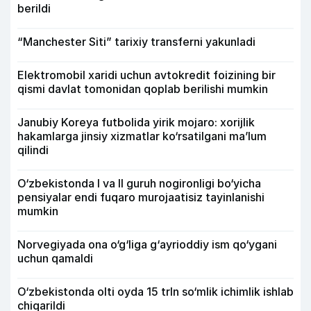
berildi
“Manchester Siti” tarixiy transferni yakunladi
Elektromobil xaridi uchun avtokredit foizining bir
qismi davlat tomonidan qoplab berilishi mumkin
Janubiy Koreya futbolida yirik mojaro: xorijlik
hakamlarga jinsiy xizmatlar ko‘rsatilgani ma’lum
qilindi
O‘zbekistonda I va II guruh nogironligi bo‘yicha
pensiyalar endi fuqaro murojaatisiz tayinlanishi
mumkin
Norvegiyada ona o‘g‘liga g‘ayrioddiy ism qo‘ygani
uchun qamaldi
O‘zbekistonda olti oyda 15 trln so‘mlik ichimlik ishlab
chiqarildi