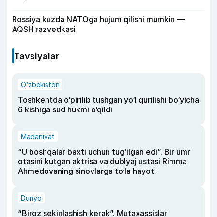
Rossiya kuzda NATOga hujum qilishi mumkin —
AQSH razvedkasi
Tavsiyalar
O‘zbekiston
Toshkentda o‘pirilib tushgan yo‘l qurilishi bo‘yicha
6 kishiga sud hukmi o‘qildi
Madaniyat
“U boshqalar baxti uchun tug‘ilgan edi”. Bir umr
otasini kutgan aktrisa va dublyaj ustasi Rimma
Ahmedovaning sinovlarga to‘la hayoti
Dunyo
“Biroz sekinlashish kerak”. Mutaxassislar