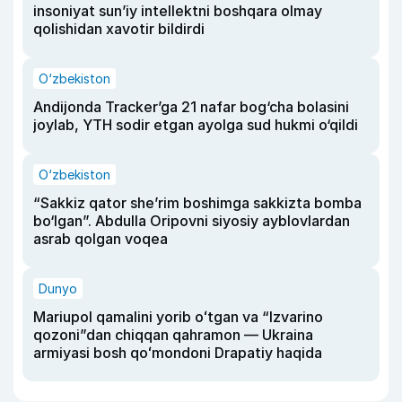
insoniyat sun’iy intellektni boshqara olmay
qolishidan xavotir bildirdi
O‘zbekiston
Andijonda Tracker’ga 21 nafar bog‘cha bolasini
joylab, YTH sodir etgan ayolga sud hukmi o‘qildi
O‘zbekiston
“Sakkiz qator she’rim boshimga sakkizta bomba
bo‘lgan”. Abdulla Oripovni siyosiy ayblovlardan
asrab qolgan voqea
Dunyo
Mariupol qamalini yorib oʻtgan va “Izvarino
qozoni”dan chiqqan qahramon — Ukraina
armiyasi bosh qoʻmondoni Drapatiy haqida