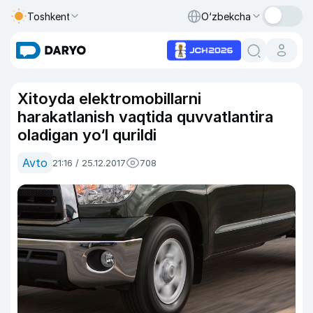
Toshkent
O‘zbekcha
Xitoyda elektromobillarni
harakatlanish vaqtida quvvatlantira
oladigan yo‘l qurildi
Avto
21:16 / 25.12.2017
708