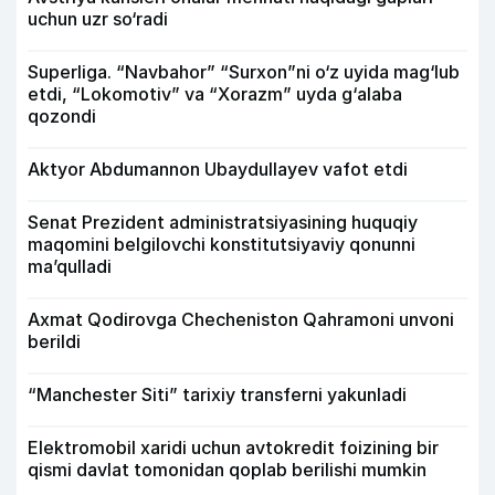
uchun uzr so‘radi
Superliga. “Navbahor” “Surxon”ni o‘z uyida mag‘lub
etdi, “Lokomotiv” va “Xorazm” uyda g‘alaba
qozondi
Aktyor Abdu­mannon Ubaydullayev vafot etdi
Senat Prezident administratsiyasining huquqiy
maqomini belgilovchi konstitutsiyaviy qonunni
ma’qulladi
Axmat Qodirovga Checheniston Qahramoni unvoni
berildi
“Manchester Siti” tarixiy transferni yakunladi
Elektromobil xaridi uchun avtokredit foizining bir
qismi davlat tomonidan qoplab berilishi mumkin