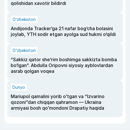
qolishidan xavotir bildirdi
O‘zbekiston
Andijonda Tracker’ga 21 nafar bog‘cha bolasini
joylab, YTH sodir etgan ayolga sud hukmi o‘qildi
O‘zbekiston
“Sakkiz qator she’rim boshimga sakkizta bomba
bo‘lgan”. Abdulla Oripovni siyosiy ayblovlardan
asrab qolgan voqea
Dunyo
Mariupol qamalini yorib oʻtgan va “Izvarino
qozoni”dan chiqqan qahramon — Ukraina
armiyasi bosh qoʻmondoni Drapatiy haqida