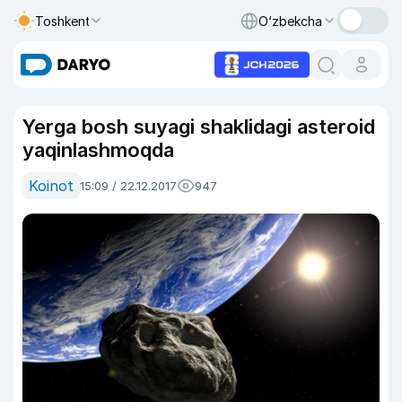
Toshkent
O‘zbekcha
Yerga bosh suyagi shaklidagi asteroid
yaqinlashmoqda
Koinot
15:09 / 22.12.2017
947