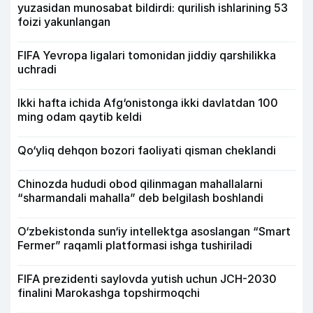
yuzasidan munosabat bildirdi: qurilish ishlarining 53
foizi yakunlangan
FIFA Yevropa ligalari tomonidan jiddiy qarshilikka
uchradi
Ikki hafta ichida Afg‘onistonga ikki davlatdan 100
ming odam qaytib keldi
Qo‘yliq dehqon bozori faoliyati qisman cheklandi
Chinozda hududi obod qilinmagan mahallalarni
“sharmandali mahalla” deb belgilash boshlandi
O‘zbekistonda sun‘iy intellektga asoslangan “Smart
Fermer” raqamli platformasi ishga tushiriladi
FIFA prezidenti saylovda yutish uchun JCH-2030
finalini Marokashga topshirmoqchi