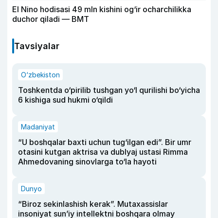
El Nino hodisasi 49 mln kishini og‘ir ocharchilikka
duchor qiladi — BMT
Tavsiyalar
O‘zbekiston
Toshkentda o‘pirilib tushgan yo‘l qurilishi bo‘yicha
6 kishiga sud hukmi o‘qildi
Madaniyat
“U boshqalar baxti uchun tug‘ilgan edi”. Bir umr
otasini kutgan aktrisa va dublyaj ustasi Rimma
Ahmedovaning sinovlarga to‘la hayoti
Dunyo
“Biroz sekinlashish kerak”. Mutaxassislar
insoniyat sun’iy intellektni boshqara olmay