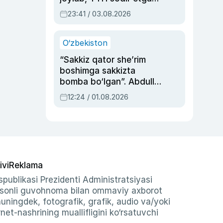
ayolga sud hukmi o‘qildi
23:41 / 03.08.2026
O‘zbekiston
“Sakkiz qator she’rim
boshimga sakkizta
bomba bo‘lgan”. Abdulla
Oripovni siyosiy
12:24 / 01.08.2026
ayblovlardan asrab
qolgan voqea
ivi
Reklama
publikasi Prezidenti Administratsiyasi
-sonli guvohnoma bilan ommaviy axborot
shuningdek, fotografik, grafik, audio va/yoki
et-nashrining muallifligini ko‘rsatuvchi