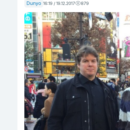
Dunyo
16:19 / 19.12.2017
879