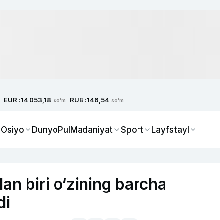
EUR :
RUB :
14 053,18
146,54
so'm
so'm
 Osiyo
Dunyo
Pul
Madaniyat
Sport
Layfstayl
an biri o‘zining barcha
di