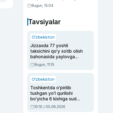
aktrisaning taqdiri qanday
Bugun, 15:04
kechdi?
Tavsiyalar
O‘zbekiston
Jizzaxda 77 yoshli
taksichini qo‘y sotib olish
bahonasida yaylovga
olib borib o‘ldirgan yigit
Bugun, 11:15
20 yilga qamaldi
O‘zbekiston
Toshkentda o‘pirilib
tushgan yo‘l qurilishi
bo‘yicha 6 kishiga sud
hukmi o‘qildi
10:10 / 05.08.2026