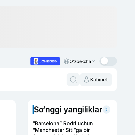
O‘zbekcha
Kabinet
So‘nggi yangiliklar
“Barselona” Rodri uchun
“Manchester Siti”ga bir