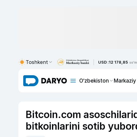
Toshkent
USD :
12 178,85
so'm
O‘zbekiston
Markaziy
Bitcoin.com asoschilarid
bitkoinlarini sotib yubor