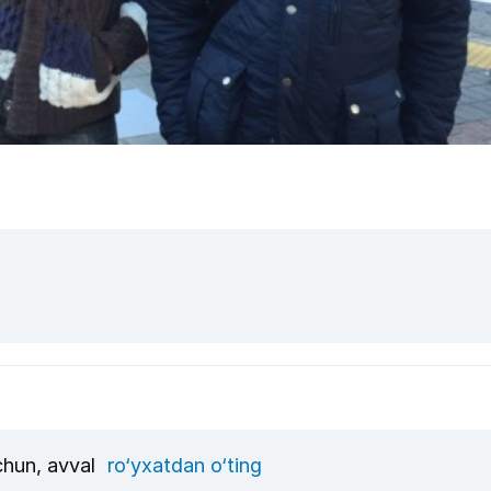
uchun, avval
ro‘yxatdan o‘ting