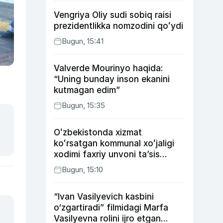
Vengriya Oliy sudi sobiq raisi
prezidentlikka nomzodini qoʻydi
Bugun, 15:41
Valverde Mourinyo haqida:
“Uning bunday inson ekanini
kutmagan edim”
Bugun, 15:35
Oʻzbekistonda xizmat
koʻrsatgan kommunal xoʻjaligi
xodimi faxriy unvoni taʼsis
etilishi mumkin
Bugun, 15:10
“Ivan Vasilyevich kasbini
o‘zgartiradi” filmidagi Marfa
Vasilyevna rolini ijro etgan