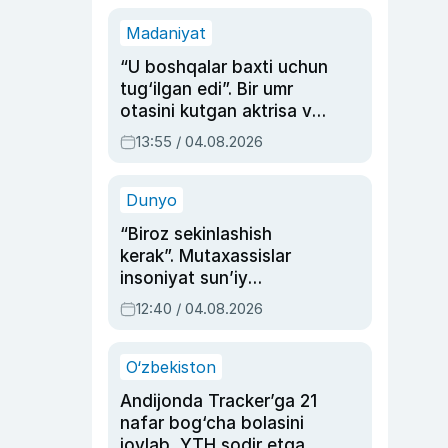
Madaniyat
“U boshqalar baxti uchun
tug‘ilgan edi”. Bir umr
otasini kutgan aktrisa va
dublyaj ustasi Rimma
13:55 / 04.08.2026
Ahmedovaning
sinovlarga to‘la hayoti
Dunyo
“Biroz sekinlashish
kerak”. Mutaxassislar
insoniyat sun’iy
intellektni boshqara
12:40 / 04.08.2026
olmay qolishidan xavotir
bildirdi
O‘zbekiston
Andijonda Tracker’ga 21
nafar bog‘cha bolasini
joylab, YTH sodir etgan