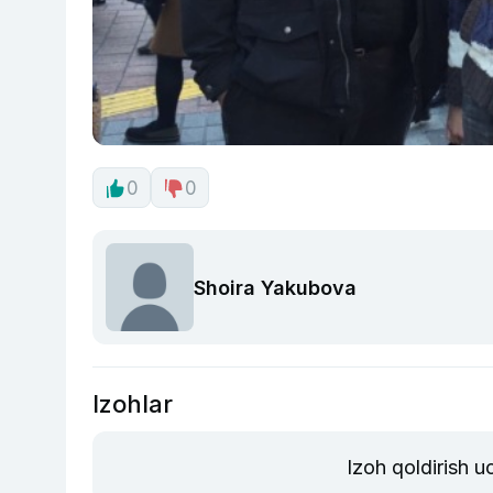
0
0
Shoira Yakubova
Izohlar
Izoh qoldirish 