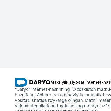
Maxfiylik siyosati
Internet-nas
“Daryo” internet-nashrining (O‘zbekiston matbuo
huzuridagi Axborot va ommaviy kommunikatsiyal
vositasi sifatida ro‘yxatga olingan. Matnli materi
videomateriallaridan foydalanishga “daryo.uz” sa