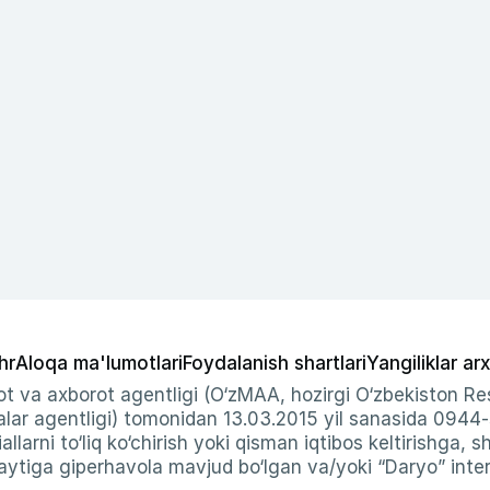
hr
Aloqa ma'lumotlari
Foydalanish shartlari
Yangiliklar arx
t va axborot agentligi (O‘zMAA, hozirgi O‘zbekiston Res
ar agentligi) tomonidan 13.03.2015 yil sanasida 0944
allarni to‘liq ko‘chirish yoki qisman iqtibos keltirishga, 
ytiga giperhavola mavjud bo‘lgan va/yoki “Daryo” intern