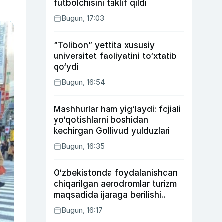
futbolchisini taklif qildi
Bugun, 17:03
“Tolibon” yettita xususiy
universitet faoliyatini to‘xtatib
qo‘ydi
Bugun, 16:54
Mashhurlar ham yig‘laydi: fojiali
yo‘qotishlarni boshidan
kechirgan Gollivud yulduzlari
Bugun, 16:35
O‘zbekistonda foydalanishdan
chiqarilgan aerodromlar turizm
maqsadida ijaraga berilishi
mumkin
Bugun, 16:17