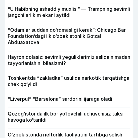
“U Habibning ashaddiy muxlisi” — Trampning sevimli
jangchilari kim ekani aytildi
“Odamlar suddan qo‘rqmasligi kerak”: Chicago Bar
Foundation’dagi ilk o‘zbekistonlik Go‘zal
Abduaxatova
Hayron qolasiz: sevimli yeguliklarimiz aslida nimadan
tayyorlanishini bilasizmi?
Toshkentda “zakladka” usulida narkotik tarqatishga
chek qo‘yildi
“Liverpul” “Barselona” sardorini ijaraga oladi
Qozog‘istonda ilk bor yo‘lovchili uchuvchisiz taksi
havoga ko‘tarildi
O‘zbekistonda rieltorlik faoliyatini tartibga solish