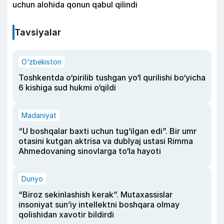
uchun alohida qonun qabul qilindi
Tavsiyalar
O‘zbekiston
Toshkentda o‘pirilib tushgan yo‘l qurilishi bo‘yicha
6 kishiga sud hukmi o‘qildi
Madaniyat
“U boshqalar baxti uchun tug‘ilgan edi”. Bir umr
otasini kutgan aktrisa va dublyaj ustasi Rimma
Ahmedovaning sinovlarga to‘la hayoti
Dunyo
“Biroz sekinlashish kerak”. Mutaxassislar
insoniyat sun’iy intellektni boshqara olmay
qolishidan xavotir bildirdi