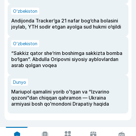
O‘zbekiston
Andijonda Tracker’ga 21 nafar bog‘cha bolasini
joylab, YTH sodir etgan ayolga sud hukmi o‘qildi
O‘zbekiston
“Sakkiz qator she’rim boshimga sakkizta bomba
bo‘lgan”. Abdulla Oripovni siyosiy ayblovlardan
asrab qolgan voqea
Dunyo
Mariupol qamalini yorib oʻtgan va “Izvarino
qozoni”dan chiqqan qahramon — Ukraina
armiyasi bosh qoʻmondoni Drapatiy haqida