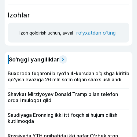
Izohlar
ro‘yxatdan o‘ting
Izoh qoldirish uchun, avval
So‘nggi yangiliklar
Buxoroda fuqaroni biryo‘la 4-kursdan o’qishga kiritib
qo’yish evaziga 26 mln so’m olgan shaxs ushlandi
Shavkat Mirziyoyev Donald Tramp bilan telefon
orqali muloqot qildi
Saudiyaga Eronning ikki ittifoqchisi hujum qilishi
kutilmoqda
Rossiyada YTH oqibatida ikki nafar O‘zbekiston