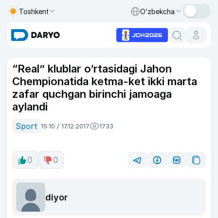
Toshkent
O‘zbekcha
“Real” klublar o‘rtasidagi Jahon
Chempionatida ketma-ket ikki marta
zafar quchgan birinchi jamoaga
aylandi
Sport
15:10 / 17.12.2017
1733
0
0
diyor