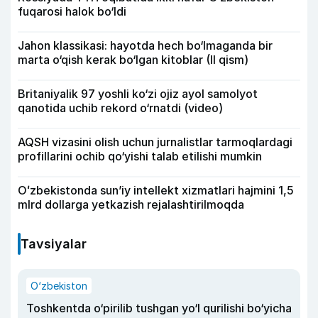
fuqarosi halok bo‘ldi
Jahon klassikasi: hayotda hech bo‘lmaganda bir
marta o‘qish kerak bo‘lgan kitoblar (II qism)
Britaniyalik 97 yoshli ko‘zi ojiz ayol samolyot
qanotida uchib rekord o‘rnatdi (video)
AQSH vizasini olish uchun jurnalistlar tarmoqlardagi
profillarini ochib qo‘yishi talab etilishi mumkin
Oʻzbekistonda sunʼiy intellekt xizmatlari hajmini 1,5
mlrd dollarga yetkazish rejalashtirilmoqda
Tavsiyalar
O‘zbekiston
Toshkentda o‘pirilib tushgan yo‘l qurilishi bo‘yicha