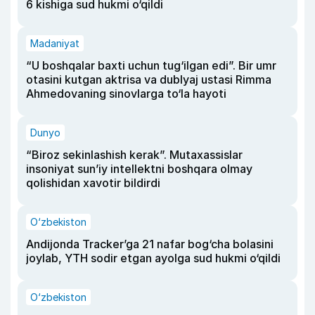
6 kishiga sud hukmi o‘qildi
Madaniyat
“U boshqalar baxti uchun tug‘ilgan edi”. Bir umr
otasini kutgan aktrisa va dublyaj ustasi Rimma
Ahmedovaning sinovlarga to‘la hayoti
Dunyo
“Biroz sekinlashish kerak”. Mutaxassislar
insoniyat sun’iy intellektni boshqara olmay
qolishidan xavotir bildirdi
O‘zbekiston
Andijonda Tracker’ga 21 nafar bog‘cha bolasini
joylab, YTH sodir etgan ayolga sud hukmi o‘qildi
O‘zbekiston