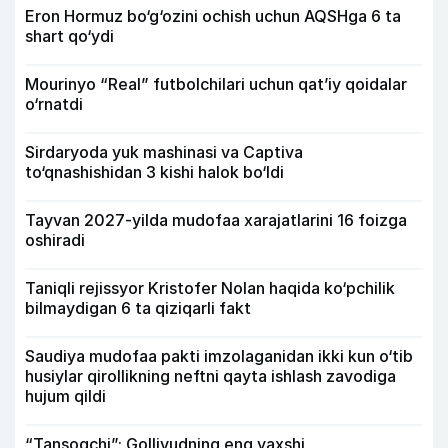
Eron Hormuz bo‘g‘ozini ochish uchun AQSHga 6 ta
shart qo‘ydi
Mourinyo “Real” futbolchilari uchun qat’iy qoidalar
o‘rnatdi
Sirdaryoda yuk mashinasi va Captiva
to‘qnashishidan 3 kishi halok bo‘ldi
Tayvan 2027-yilda mudofaa xarajatlarini 16 foizga
oshiradi
Taniqli rejissyor Kristofer Nolan haqida ko‘pchilik
bilmaydigan 6 ta qiziqarli fakt
Saudiya mudofaa pakti imzolaganidan ikki kun o‘tib
husiylar qirollikning neftni qayta ishlash zavodiga
hujum qildi
“Tansoqchi”: Gollivudning eng yaxshi