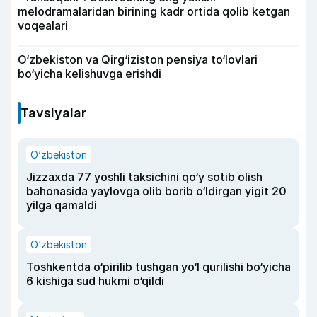
melodramalaridan birining kadr ortida qolib ketgan
voqealari
O‘zbekiston va Qirg‘iziston pensiya to‘lovlari
bo‘yicha kelishuvga erishdi
Tavsiyalar
O‘zbekiston
Jizzaxda 77 yoshli taksichini qo‘y sotib olish
bahonasida yaylovga olib borib o‘ldirgan yigit 20
yilga qamaldi
O‘zbekiston
Toshkentda o‘pirilib tushgan yo‘l qurilishi bo‘yicha
6 kishiga sud hukmi o‘qildi