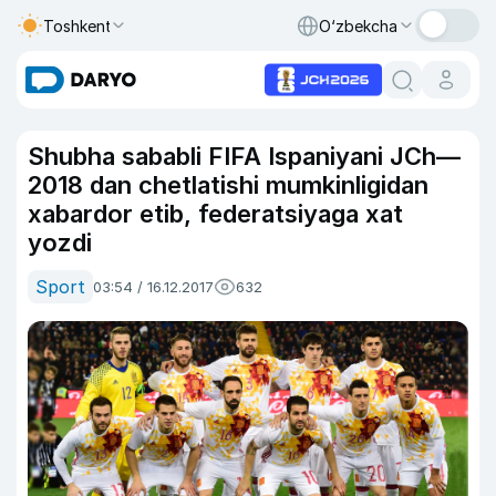
Toshkent
O‘zbekcha
Shubha sababli FIFA Ispaniyani JCh—
2018 dan chetlatishi mumkinligidan
xabardor etib, federatsiyaga xat
yozdi
Sport
03:54 / 16.12.2017
632