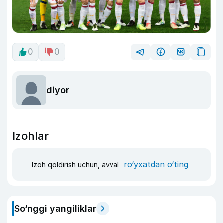
0
0
diyor
Izohlar
ro‘yxatdan o‘ting
Izoh qoldirish uchun, avval
So‘nggi yangiliklar