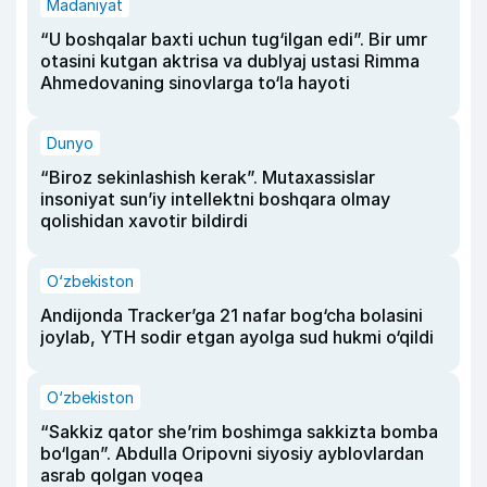
Madaniyat
“U boshqalar baxti uchun tug‘ilgan edi”. Bir umr
otasini kutgan aktrisa va dublyaj ustasi Rimma
Ahmedovaning sinovlarga to‘la hayoti
Dunyo
“Biroz sekinlashish kerak”. Mutaxassislar
insoniyat sun’iy intellektni boshqara olmay
qolishidan xavotir bildirdi
O‘zbekiston
Andijonda Tracker’ga 21 nafar bog‘cha bolasini
joylab, YTH sodir etgan ayolga sud hukmi o‘qildi
O‘zbekiston
“Sakkiz qator she’rim boshimga sakkizta bomba
bo‘lgan”. Abdulla Oripovni siyosiy ayblovlardan
asrab qolgan voqea