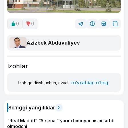
0
0
Azizbek Abduvaliyev
Izohlar
ro‘yxatdan o‘ting
Izoh qoldirish uchun, avval
So‘nggi yangiliklar
“Real Madrid” “Arsenal” yarim himoyachisini sotib
olmoqchi