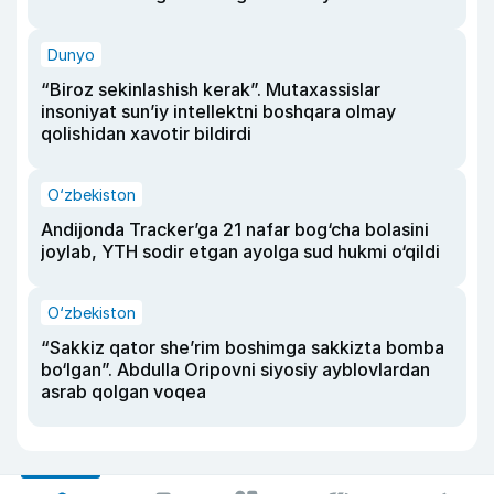
Dunyo
“Biroz sekinlashish kerak”. Mutaxassislar
insoniyat sun’iy intellektni boshqara olmay
qolishidan xavotir bildirdi
O‘zbekiston
Andijonda Tracker’ga 21 nafar bog‘cha bolasini
joylab, YTH sodir etgan ayolga sud hukmi o‘qildi
O‘zbekiston
“Sakkiz qator she’rim boshimga sakkizta bomba
bo‘lgan”. Abdulla Oripovni siyosiy ayblovlardan
asrab qolgan voqea