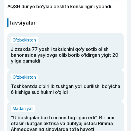
AQSH dunyo bo‘ylab beshta konsulligini yopadi
Tavsiyalar
O‘zbekiston
Jizzaxda 77 yoshli taksichini qo‘y sotib olish
bahonasida yaylovga olib borib o‘ldirgan yigit 20
yilga qamaldi
O‘zbekiston
Toshkentda o‘pirilib tushgan yo‘l qurilishi bo‘yicha
6 kishiga sud hukmi o‘qildi
Madaniyat
“U boshqalar baxti uchun tug‘ilgan edi”. Bir umr
otasini kutgan aktrisa va dublyaj ustasi Rimma
Ahmedovaning sinovlarga to‘la hayoti