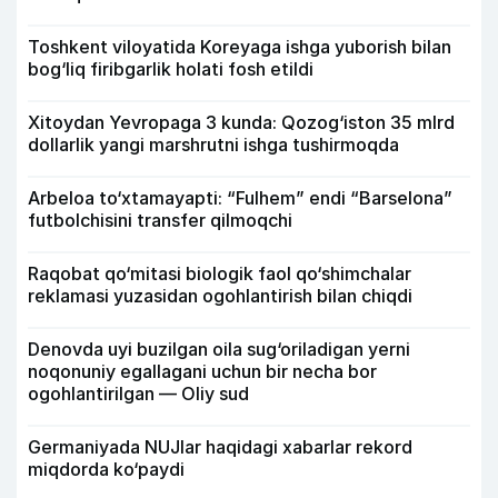
Toshkent viloyatida Koreyaga ishga yuborish bilan
bog‘liq firibgarlik holati fosh etildi
Xitoydan Yevropaga 3 kunda: Qozog‘iston 35 mlrd
dollarlik yangi marshrutni ishga tushirmoqda
Arbeloa to‘xtamayapti: “Fulhem” endi “Barselona”
futbolchisini transfer qilmoqchi
Raqobat qo‘mitasi biologik faol qo‘shimchalar
reklamasi yuzasidan ogohlantirish bilan chiqdi
Denovda uyi buzilgan oila sug‘oriladigan yerni
noqonuniy egallagani uchun bir necha bor
ogohlantirilgan — Oliy sud
Germaniyada NUJlar haqidagi xabarlar rekord
miqdorda ko‘paydi