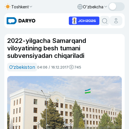
Toshkent
O‘zbekcha
2022-yilgacha Samarqand
viloyatining besh tumani
subvensiyadan chiqariladi
O‘zbekiston
04:06 / 16.12.2017
745