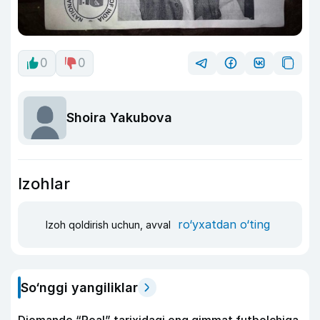
0
0
Shoira Yakubova
Izohlar
ro‘yxatdan o‘ting
Izoh qoldirish uchun, avval
So‘nggi yangiliklar
Diomande “Real” tarixidagi eng qimmat futbolchiga