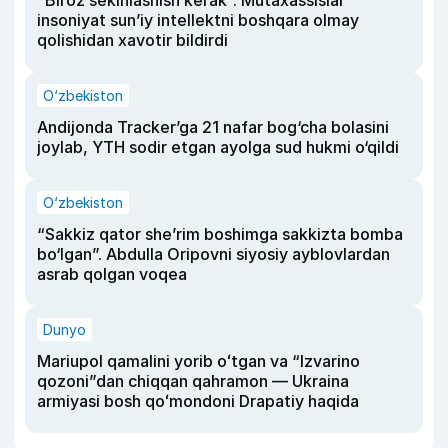
insoniyat sun’iy intellektni boshqara olmay
qolishidan xavotir bildirdi
O‘zbekiston
Andijonda Tracker’ga 21 nafar bog‘cha bolasini
joylab, YTH sodir etgan ayolga sud hukmi o‘qildi
O‘zbekiston
“Sakkiz qator she’rim boshimga sakkizta bomba
bo‘lgan”. Abdulla Oripovni siyosiy ayblovlardan
asrab qolgan voqea
Dunyo
Mariupol qamalini yorib oʻtgan va “Izvarino
qozoni”dan chiqqan qahramon — Ukraina
armiyasi bosh qoʻmondoni Drapatiy haqida