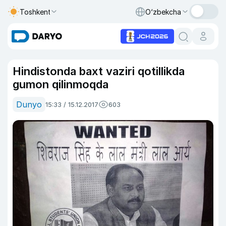
Toshkent
O‘zbekcha
Hindistonda baxt vaziri qotillikda
gumon qilinmoqda
Dunyo
15:33 / 15.12.2017
603