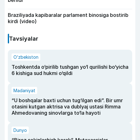
Braziliyada kapibaralar parlament binosiga bostirib
kirdi (video)
Tavsiyalar
O‘zbekiston
Toshkentda o‘pirilib tushgan yo‘l qurilishi bo‘yicha
6 kishiga sud hukmi o‘qildi
Madaniyat
“U boshqalar baxti uchun tug‘ilgan edi”. Bir umr
otasini kutgan aktrisa va dublyaj ustasi Rimma
Ahmedovaning sinovlarga to‘la hayoti
Dunyo
“Biroz sekinlashish kerak”. Mutaxassislar