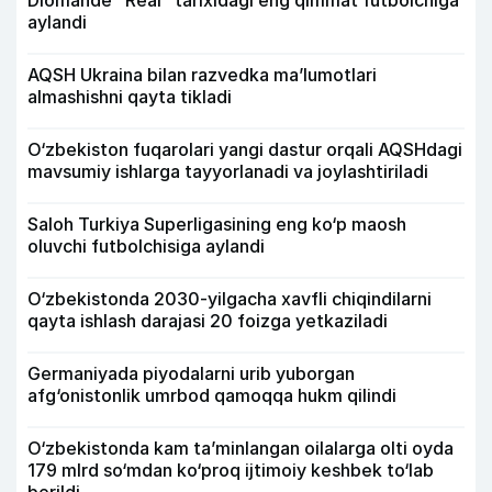
aylandi
AQSH Ukraina bilan razvedka ma’lumotlari
almashishni qayta tikladi
O‘zbekiston fuqarolari yangi dastur orqali AQSHdagi
mavsumiy ishlarga tayyorlanadi va joylashtiriladi
Saloh Turkiya Superligasining eng ko‘p maosh
oluvchi futbolchisiga aylandi
O‘zbekistonda 2030-yilgacha xavfli chiqindilarni
qayta ishlash darajasi 20 foizga yetkaziladi
Germaniyada piyodalarni urib yuborgan
afg‘onistonlik umrbod qamoqqa hukm qilindi
O‘zbekistonda kam ta’minlangan oilalarga olti oyda
179 mlrd so‘mdan ko‘proq ijtimoiy keshbek to‘lab
berildi