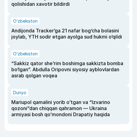
qolishidan xavotir bildirdi
O‘zbekiston
Andijonda Tracker’ga 21 nafar bog‘cha bolasini
joylab, YTH sodir etgan ayolga sud hukmi o‘qildi
O‘zbekiston
“Sakkiz qator she’rim boshimga sakkizta bomba
bo‘lgan”. Abdulla Oripovni siyosiy ayblovlardan
asrab qolgan voqea
Dunyo
Mariupol qamalini yorib oʻtgan va “Izvarino
qozoni”dan chiqqan qahramon — Ukraina
armiyasi bosh qoʻmondoni Drapatiy haqida