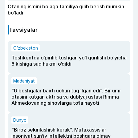
Otaning ismini bolaga familiya qilib berish mumkin
bo‘ladi
Tavsiyalar
O‘zbekiston
Toshkentda o‘pirilib tushgan yo‘l qurilishi bo‘yicha
6 kishiga sud hukmi o‘qildi
Madaniyat
“U boshqalar baxti uchun tug‘ilgan edi”. Bir umr
otasini kutgan aktrisa va dublyaj ustasi Rimma
Ahmedovaning sinovlarga to‘la hayoti
Dunyo
“Biroz sekinlashish kerak”. Mutaxassislar
insoniyat sun’iy intellektni boshqara olmay