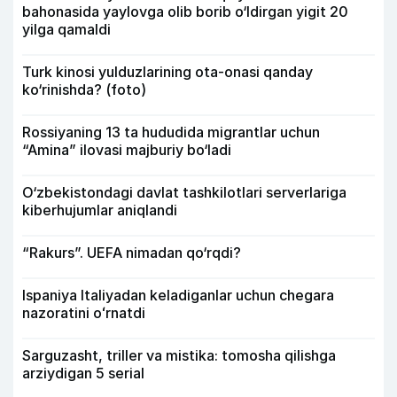
bahonasida yaylovga olib borib o‘ldirgan yigit 20
yilga qamaldi
Turk kinosi yulduzlarining ota-onasi qanday
ko‘rinishda? (foto)
Rossiyaning 13 ta hududida migrantlar uchun
“Amina” ilovasi majburiy bo‘ladi
O‘zbekistondagi davlat tashkilotlari serverlariga
kiberhujumlar aniqlandi
“Rakurs”. UEFA nimadan qo‘rqdi?
Ispaniya Italiyadan keladiganlar uchun chegara
nazoratini oʻrnatdi
Sarguzasht, triller va mistika: tomosha qilishga
arziydigan 5 serial