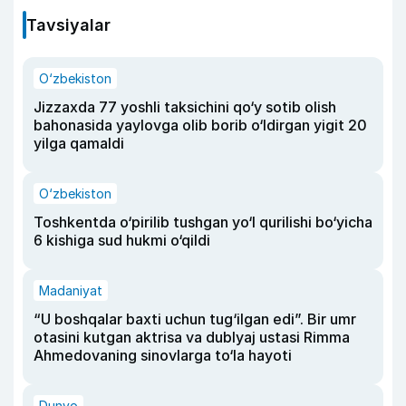
Tavsiyalar
O‘zbekiston
Jizzaxda 77 yoshli taksichini qo‘y sotib olish
bahonasida yaylovga olib borib o‘ldirgan yigit 20
yilga qamaldi
O‘zbekiston
Toshkentda o‘pirilib tushgan yo‘l qurilishi bo‘yicha
6 kishiga sud hukmi o‘qildi
Madaniyat
“U boshqalar baxti uchun tug‘ilgan edi”. Bir umr
otasini kutgan aktrisa va dublyaj ustasi Rimma
Ahmedovaning sinovlarga to‘la hayoti
Dunyo