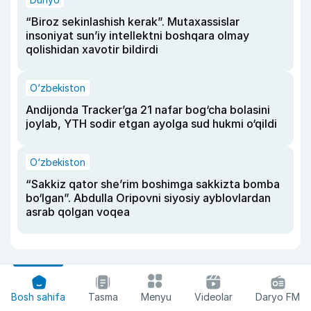
“Biroz sekinlashish kerak”. Mutaxassislar
insoniyat sun’iy intellektni boshqara olmay
qolishidan xavotir bildirdi
O‘zbekiston
Andijonda Tracker’ga 21 nafar bog‘cha bolasini
joylab, YTH sodir etgan ayolga sud hukmi o‘qildi
O‘zbekiston
“Sakkiz qator she’rim boshimga sakkizta bomba
bo‘lgan”. Abdulla Oripovni siyosiy ayblovlardan
asrab qolgan voqea
Bosh sahifa
Tasma
Menyu
Videolar
Daryo FM