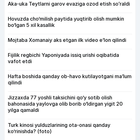
Aka-uka Teytlarni garov evaziga ozod etish soʻraldi
Hovuzda cho‘milish paytida yuqtirib olish mumkin
bo‘lgan 5 xil kasallik
Mojtaba Xomanaiy aks etgan ilk video e’lon qilindi
Fijilik regbichi Yaponiyada issiq urishi oqibatida
vafot etdi
Hafta boshida qanday ob-havo kutilayotgani ma’lum
qilindi
Jizzaxda 77 yoshli taksichini qo‘y sotib olish
bahonasida yaylovga olib borib o‘ldirgan yigit 20
yilga qamaldi
Turk kinosi yulduzlarining ota-onasi qanday
ko‘rinishda? (foto)