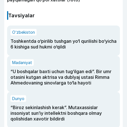
Tavsiyalar
O‘zbekiston
Toshkentda o‘pirilib tushgan yo‘l qurilishi bo‘yicha
6 kishiga sud hukmi o‘qildi
Madaniyat
“U boshqalar baxti uchun tug‘ilgan edi”. Bir umr
otasini kutgan aktrisa va dublyaj ustasi Rimma
Ahmedovaning sinovlarga to‘la hayoti
Dunyo
“Biroz sekinlashish kerak”. Mutaxassislar
insoniyat sun’iy intellektni boshqara olmay
qolishidan xavotir bildirdi