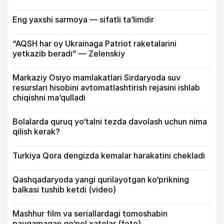
Eng yaxshi sarmoya — sifatli ta’limdir
“AQSH har oy Ukrainaga Patriot raketalarini
yetkazib beradi” — Zelenskiy
Markaziy Osiyo mamlakatlari Sirdaryoda suv
resurslari hisobini avtomatlashtirish rejasini ishlab
chiqishni ma’qulladi
Bolalarda quruq yo‘talni tezda davolash uchun nima
qilish kerak?
Turkiya Qora dengizda kemalar harakatini chekladi
Qashqadaryoda yangi qurilayotgan ko‘prikning
balkasi tushib ketdi (video)
Mashhur film va seriallardagi tomoshabin
payqamagan qo‘pol xatolar (foto)