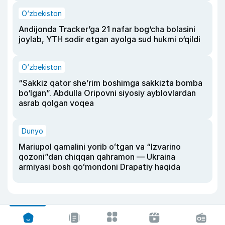
O‘zbekiston
Andijonda Tracker’ga 21 nafar bog‘cha bolasini
joylab, YTH sodir etgan ayolga sud hukmi o‘qildi
O‘zbekiston
“Sakkiz qator she’rim boshimga sakkizta bomba
bo‘lgan”. Abdulla Oripovni siyosiy ayblovlardan
asrab qolgan voqea
Dunyo
Mariupol qamalini yorib oʻtgan va “Izvarino
qozoni”dan chiqqan qahramon — Ukraina
armiyasi bosh qoʻmondoni Drapatiy haqida