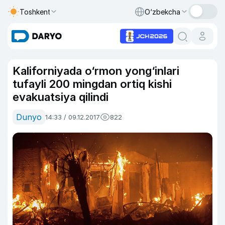
Toshkent
O‘zbekcha
Kaliforniyada o‘rmon yong‘inlari
tufayli 200 mingdan ortiq kishi
evakuatsiya qilindi
Dunyo
14:33 / 09.12.2017
822