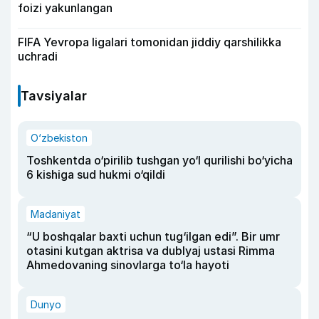
foizi yakunlangan
FIFA Yevropa ligalari tomonidan jiddiy qarshilikka
uchradi
Tavsiyalar
O‘zbekiston
Toshkentda o‘pirilib tushgan yo‘l qurilishi bo‘yicha
6 kishiga sud hukmi o‘qildi
Madaniyat
“U boshqalar baxti uchun tug‘ilgan edi”. Bir umr
otasini kutgan aktrisa va dublyaj ustasi Rimma
Ahmedovaning sinovlarga to‘la hayoti
Dunyo