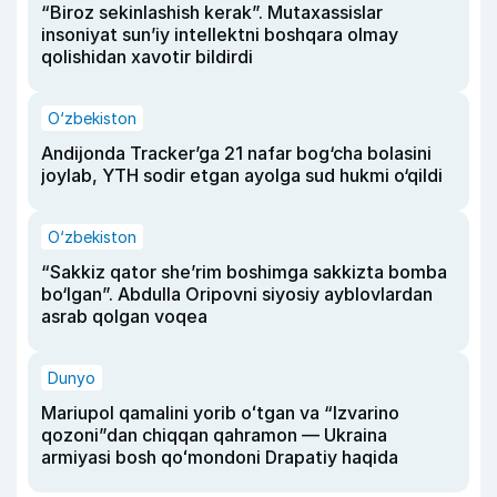
“Biroz sekinlashish kerak”. Mutaxassislar
insoniyat sun’iy intellektni boshqara olmay
qolishidan xavotir bildirdi
O‘zbekiston
Andijonda Tracker’ga 21 nafar bog‘cha bolasini
joylab, YTH sodir etgan ayolga sud hukmi o‘qildi
O‘zbekiston
“Sakkiz qator she’rim boshimga sakkizta bomba
bo‘lgan”. Abdulla Oripovni siyosiy ayblovlardan
asrab qolgan voqea
Dunyo
Mariupol qamalini yorib oʻtgan va “Izvarino
qozoni”dan chiqqan qahramon — Ukraina
armiyasi bosh qoʻmondoni Drapatiy haqida