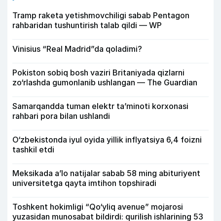
Tramp raketa yetishmovchiligi sabab Pentagon
rahbaridan tushuntirish talab qildi — WP
Vinisius “Real Madrid”da qoladimi?
Pokiston sobiq bosh vaziri Britaniyada qizlarni
zo‘rlashda gumonlanib ushlangan — The Guardian
Samarqandda tuman elektr ta’minoti korxonasi
rahbari pora bilan ushlandi
O‘zbekistonda iyul oyida yillik inflyatsiya 6,4 foizni
tashkil etdi
Meksikada a’lo natijalar sabab 58 ming abituriyent
universitetga qayta imtihon topshiradi
Toshkent hokimligi “Qo‘yliq avenue” mojarosi
yuzasidan munosabat bildirdi: qurilish ishlarining 53