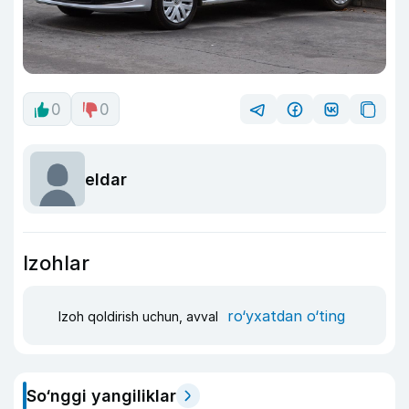
0
0
eldar
Izohlar
ro‘yxatdan o‘ting
Izoh qoldirish uchun, avval
So‘nggi yangiliklar