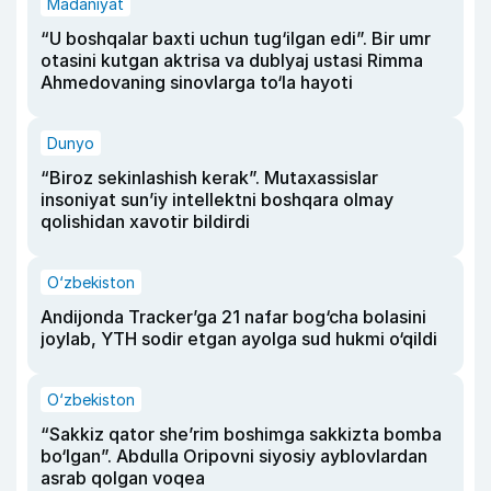
Madaniyat
“U boshqalar baxti uchun tug‘ilgan edi”. Bir umr
otasini kutgan aktrisa va dublyaj ustasi Rimma
Ahmedovaning sinovlarga to‘la hayoti
Dunyo
“Biroz sekinlashish kerak”. Mutaxassislar
insoniyat sun’iy intellektni boshqara olmay
qolishidan xavotir bildirdi
O‘zbekiston
Andijonda Tracker’ga 21 nafar bog‘cha bolasini
joylab, YTH sodir etgan ayolga sud hukmi o‘qildi
O‘zbekiston
“Sakkiz qator she’rim boshimga sakkizta bomba
bo‘lgan”. Abdulla Oripovni siyosiy ayblovlardan
asrab qolgan voqea