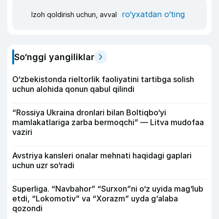
ro‘yxatdan o‘ting
Izoh qoldirish uchun, avval
So‘nggi yangiliklar
O‘zbekistonda rieltorlik faoliyatini tartibga solish
uchun alohida qonun qabul qilindi
“Rossiya Ukraina dronlari bilan Boltiqbo‘yi
mamlakatlariga zarba bermoqchi” — Litva mudofaa
vaziri
Avstriya kansleri onalar mehnati haqidagi gaplari
uchun uzr so‘radi
Superliga. “Navbahor” “Surxon”ni o‘z uyida mag‘lub
etdi, “Lokomotiv” va “Xorazm” uyda g‘alaba
qozondi