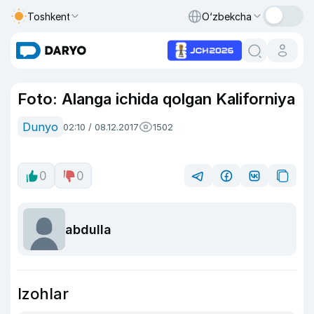
Toshkent
O‘zbekcha
Foto: Alanga ichida qolgan Kaliforniya
Dunyo
02:10 / 08.12.2017
1502
0
0
abdulla
Izohlar