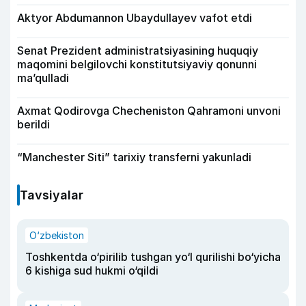
Aktyor Abdu­mannon Ubaydullayev vafot etdi
Senat Prezident administratsiyasining huquqiy
maqomini belgilovchi konstitutsiyaviy qonunni
ma’qulladi
Axmat Qodirovga Checheniston Qahramoni unvoni
berildi
“Manchester Siti” tarixiy transferni yakunladi
Tavsiyalar
O‘zbekiston
Toshkentda o‘pirilib tushgan yo‘l qurilishi bo‘yicha
6 kishiga sud hukmi o‘qildi