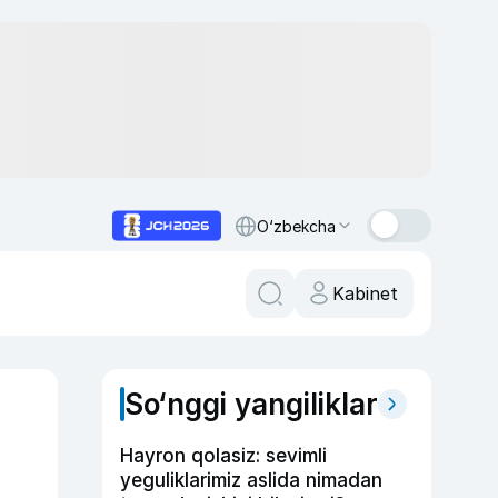
O‘zbekcha
Kabinet
So‘nggi yangiliklar
Hayron qolasiz: sevimli
yeguliklarimiz aslida nimadan