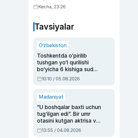
uyda g‘alaba qozondi
Kecha, 23:26
Tavsiyalar
O‘zbekiston
Toshkentda o‘pirilib
tushgan yo‘l qurilishi
bo‘yicha 6 kishiga sud
hukmi o‘qildi
10:10 / 05.08.2026
Madaniyat
“U boshqalar baxti uchun
tug‘ilgan edi”. Bir umr
otasini kutgan aktrisa va
dublyaj ustasi Rimma
13:55 / 04.08.2026
Ahmedovaning