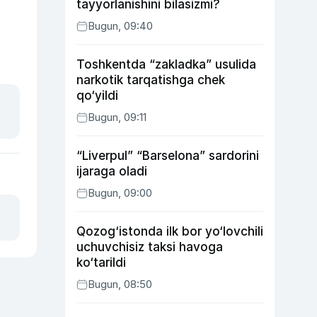
tayyorlanishini bilasizmi?
Bugun, 09:40
Toshkentda “zakladka” usulida
narkotik tarqatishga chek
qo‘yildi
Bugun, 09:11
“Liverpul” “Barselona” sardorini
ijaraga oladi
Bugun, 09:00
Qozog‘istonda ilk bor yo‘lovchili
uchuvchisiz taksi havoga
ko‘tarildi
Bugun, 08:50