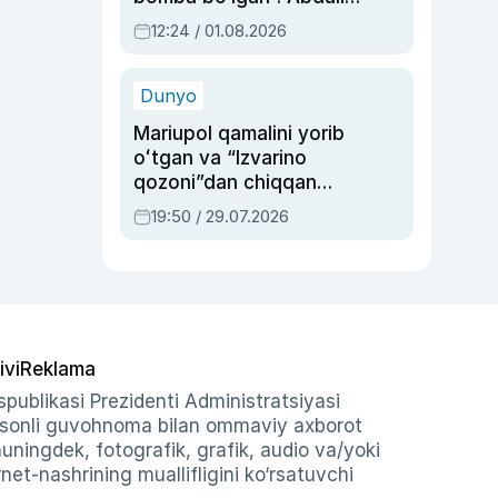
Oripovni siyosiy
12:24 / 01.08.2026
ayblovlardan asrab
qolgan voqea
Dunyo
Mariupol qamalini yorib
oʻtgan va “Izvarino
qozoni”dan chiqqan
qahramon — Ukraina
19:50 / 29.07.2026
armiyasi bosh
qoʻmondoni Drapatiy
haqida
ivi
Reklama
publikasi Prezidenti Administratsiyasi
-sonli guvohnoma bilan ommaviy axborot
shuningdek, fotografik, grafik, audio va/yoki
et-nashrining muallifligini ko‘rsatuvchi