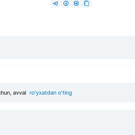
uchun, avval
ro‘yxatdan o‘ting