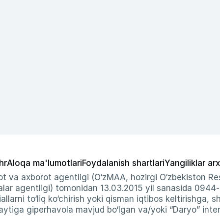
hr
Aloqa ma'lumotlari
Foydalanish shartlari
Yangiliklar arx
t va axborot agentligi (O‘zMAA, hozirgi O‘zbekiston Res
ar agentligi) tomonidan 13.03.2015 yil sanasida 0944
allarni to‘liq ko‘chirish yoki qisman iqtibos keltirishga, 
ytiga giperhavola mavjud bo‘lgan va/yoki “Daryo” intern