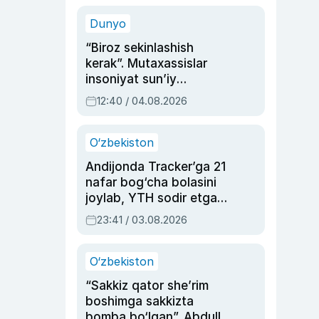
sinovlarga to‘la hayoti
Dunyo
“Biroz sekinlashish
kerak”. Mutaxassislar
insoniyat sun’iy
intellektni boshqara
12:40 / 04.08.2026
olmay qolishidan xavotir
bildirdi
O‘zbekiston
Andijonda Tracker’ga 21
nafar bog‘cha bolasini
joylab, YTH sodir etgan
ayolga sud hukmi o‘qildi
23:41 / 03.08.2026
O‘zbekiston
“Sakkiz qator she’rim
boshimga sakkizta
bomba bo‘lgan”. Abdulla