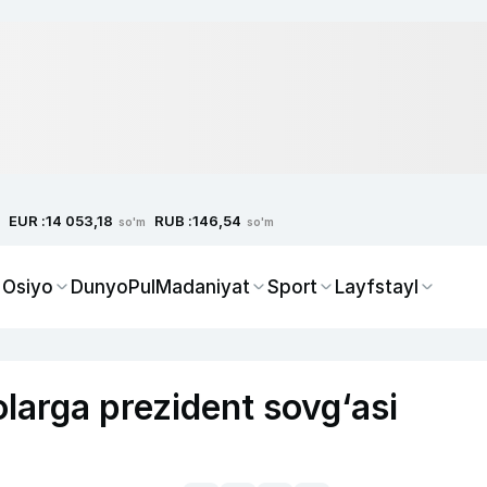
EUR :
RUB :
14 053,18
146,54
so'm
so'm
 Osiyo
Dunyo
Pul
Madaniyat
Sport
Layfstayl
larga prezident sovg‘asi