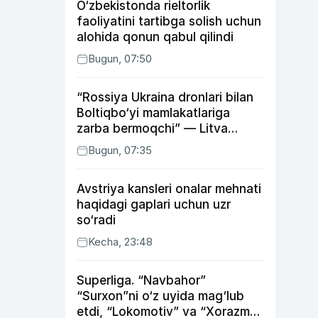
O‘zbekistonda rieltorlik
faoliyatini tartibga solish uchun
alohida qonun qabul qilindi
Bugun, 07:50
“Rossiya Ukraina dronlari bilan
Boltiqbo‘yi mamlakatlariga
zarba bermoqchi” — Litva
mudofaa vaziri
Bugun, 07:35
Avstriya kansleri onalar mehnati
haqidagi gaplari uchun uzr
so‘radi
Kecha, 23:48
Superliga. “Navbahor”
“Surxon”ni o‘z uyida mag‘lub
etdi, “Lokomotiv” va “Xorazm”