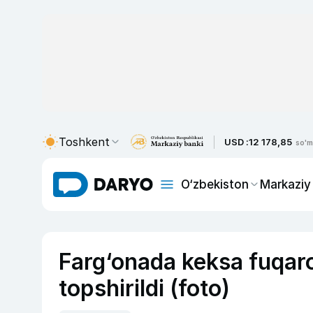
Toshkent
USD :
12 178,85
so'm
O‘zbekiston
Markaziy
Farg‘onada keksa fuqaro
topshirildi (foto)