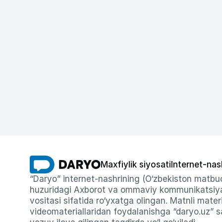
Maxfiylik siyosati
Internet-nas
“Daryo” internet-nashrining (O‘zbekiston matbuo
huzuridagi Axborot va ommaviy kommunikatsiyal
vositasi sifatida ro‘yxatga olingan. Matnli materi
videomateriallaridan foydalanishga “daryo.uz” sa