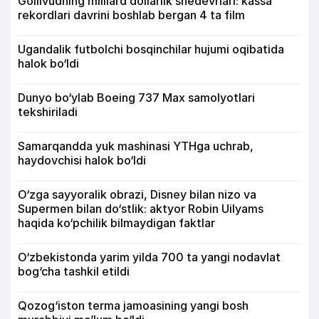
Gollivudning milliard dollarlik shedevrlari: kassa
rekordlari davrini boshlab bergan 4 ta film
Ugandalik futbolchi bosqinchilar hujumi oqibatida
halok bo‘ldi
Dunyo bo‘ylab Boeing 737 Max samolyotlari
tekshiriladi
Samarqandda yuk mashinasi YTHga uchrab,
haydovchisi halok bo‘ldi
O‘zga sayyoralik obrazi, Disney bilan nizo va
Supermen bilan do‘stlik: aktyor Robin Uilyams
haqida ko‘pchilik bilmaydigan faktlar
O‘zbekistonda yarim yilda 700 ta yangi nodavlat
bog‘cha tashkil etildi
Qozog‘iston terma jamoasining yangi bosh