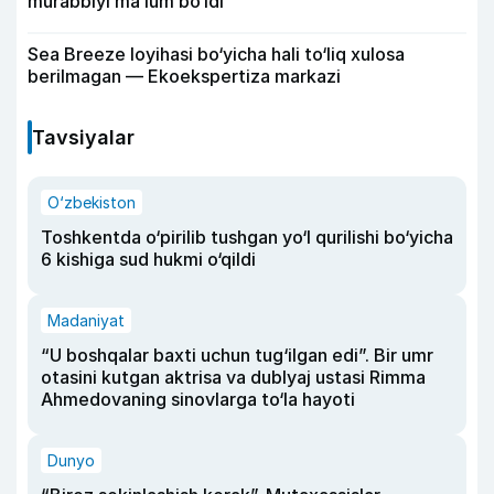
murabbiyi ma’lum bo‘ldi
Sea Breeze loyihasi bo‘yicha hali to‘liq xulosa
berilmagan — Ekoekspertiza markazi
Tavsiyalar
O‘zbekiston
Toshkentda o‘pirilib tushgan yo‘l qurilishi bo‘yicha
6 kishiga sud hukmi o‘qildi
Madaniyat
“U boshqalar baxti uchun tug‘ilgan edi”. Bir umr
otasini kutgan aktrisa va dublyaj ustasi Rimma
Ahmedovaning sinovlarga to‘la hayoti
Dunyo