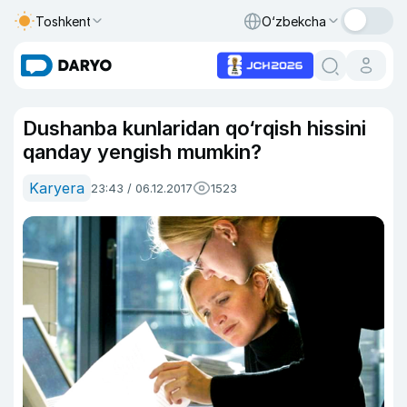
Toshkent
O‘zbekcha
Dushanba kunlaridan qo‘rqish hissini
qanday yengish mumkin?
Karyera
23:43 / 06.12.2017
1523