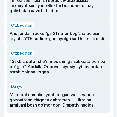
“Biroz sekinlashish kerak”. Mutaxassislar
insoniyat sun’iy intellektni boshqara olmay
qolishidan xavotir bildirdi
O‘zbekiston
Andijonda Tracker’ga 21 nafar bog‘cha bolasini
joylab, YTH sodir etgan ayolga sud hukmi o‘qildi
O‘zbekiston
“Sakkiz qator she’rim boshimga sakkizta bomba
bo‘lgan”. Abdulla Oripovni siyosiy ayblovlardan
asrab qolgan voqea
Dunyo
Mariupol qamalini yorib oʻtgan va “Izvarino
qozoni”dan chiqqan qahramon — Ukraina
armiyasi bosh qoʻmondoni Drapatiy haqida