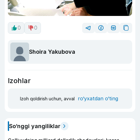
0
0
Shoira Yakubova
Izohlar
ro‘yxatdan o‘ting
Izoh qoldirish uchun, avval
So‘nggi yangiliklar