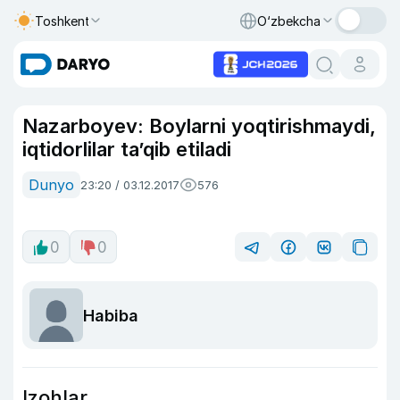
Toshkent
O‘zbekcha
Nazarboyev: Boylarni yoqtirishmaydi,
iqtidorlilar ta’qib etiladi
Dunyo
23:20 / 03.12.2017
576
0
0
Habiba
Izohlar