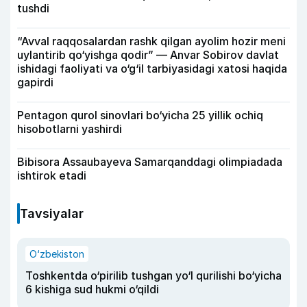
tushdi
“Avval raqqosalardan rashk qilgan ayolim hozir meni
uylantirib qo‘yishga qodir” — Anvar Sobirov davlat
ishidagi faoliyati va o‘g‘il tarbiyasidagi xatosi haqida
gapirdi
Pentagon qurol sinovlari bo‘yicha 25 yillik ochiq
hisobotlarni yashirdi
Bibisora Assaubayeva Samarqanddagi olimpiadada
ishtirok etadi
Tavsiyalar
O‘zbekiston
Toshkentda o‘pirilib tushgan yo‘l qurilishi bo‘yicha
6 kishiga sud hukmi o‘qildi