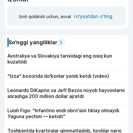
ro‘yxatdan o‘ting
Izoh qoldirish uchun, avval
So‘nggi yangiliklar
Avstraliya va Slovakiya tarixidagi eng issiq kun
kuzatildi
“Izza” bozorida do‘konlar yonib ketdi (video)
Leonardo DiKaprio va Jeff Bezos noyob hayvonlarni
asrashga 200 million dollar ajratdi
Luish Figo: “Infantino endi obroʻsini tiklay olmaydi.
Yagona yechim — ketish”
Toshkentda kvartiralar qimmatlashib, hovlilar narxi