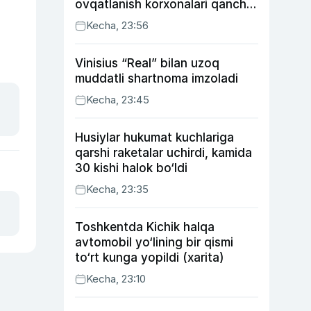
ovqatlanish korxonalari qancha
soliq toʻlagani ochiqlandi
Kecha, 23:56
Vinisius “Real” bilan uzoq
muddatli shartnoma imzoladi
Kecha, 23:45
Husiylar hukumat kuchlariga
qarshi raketalar uchirdi, kamida
30 kishi halok bo‘ldi
Kecha, 23:35
Toshkentda Kichik halqa
avtomobil yo‘lining bir qismi
to‘rt kunga yopildi (xarita)
Kecha, 23:10