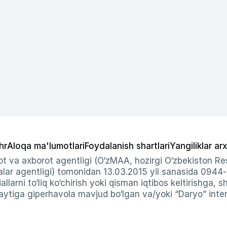
hr
Aloqa ma'lumotlari
Foydalanish shartlari
Yangiliklar arx
t va axborot agentligi (O‘zMAA, hozirgi O‘zbekiston Res
ar agentligi) tomonidan 13.03.2015 yil sanasida 0944
allarni to‘liq ko‘chirish yoki qisman iqtibos keltirishga, 
ytiga giperhavola mavjud bo‘lgan va/yoki “Daryo” intern