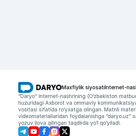
Maxfiylik siyosati
Internet-nas
“Daryo” internet-nashrining (O‘zbekiston matbuo
huzuridagi Axborot va ommaviy kommunikatsiyal
vositasi sifatida ro‘yxatga olingan. Matnli materi
videomateriallaridan foydalanishga “daryo.uz” sa
yozuv ilova qilingan taqdirda yo‘l qo‘yiladi.