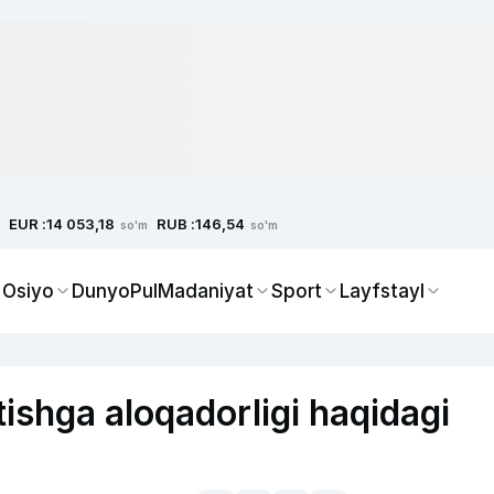
EUR :
RUB :
14 053,18
146,54
so'm
so'm
 Osiyo
Dunyo
Pul
Madaniyat
Sport
Layfstayl
tishga aloqadorligi haqidagi