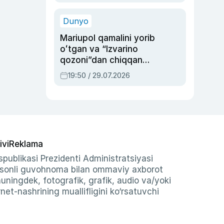
qolgan voqea
Dunyo
Mariupol qamalini yorib
oʻtgan va “Izvarino
qozoni”dan chiqqan
qahramon — Ukraina
19:50 / 29.07.2026
armiyasi bosh
qoʻmondoni Drapatiy
haqida
ivi
Reklama
publikasi Prezidenti Administratsiyasi
-sonli guvohnoma bilan ommaviy axborot
shuningdek, fotografik, grafik, audio va/yoki
et-nashrining muallifligini ko‘rsatuvchi