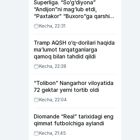
Superliga. “So‘g‘diyona”
“Andijon”ni mag‘lub etdi,
“Paxtakor” “Buxoro”ga qarshi
bahsda g‘alabani qo‘ldan
Kecha, 22:31
chiqardi
Tramp AQSH o‘q-dorilari haqida
ma’lumot tarqatganlarga
qamoq bilan tahdid qildi
Kecha, 22:28
“Tolibon” Nangarhor viloyatida
72 gektar yerni tortib oldi
Kecha, 22:04
Diomande “Real” tarixidagi eng
qimmat futbolchiga aylandi
Kecha, 21:45