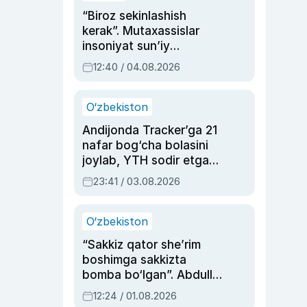
“Biroz sekinlashish
kerak”. Mutaxassislar
insoniyat sun’iy
intellektni boshqara
12:40 / 04.08.2026
olmay qolishidan xavotir
bildirdi
O‘zbekiston
Andijonda Tracker’ga 21
nafar bog‘cha bolasini
joylab, YTH sodir etgan
ayolga sud hukmi o‘qildi
23:41 / 03.08.2026
O‘zbekiston
“Sakkiz qator she’rim
boshimga sakkizta
bomba bo‘lgan”. Abdulla
Oripovni siyosiy
12:24 / 01.08.2026
ayblovlardan asrab