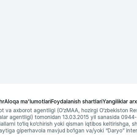
hr
Aloqa ma'lumotlari
Foydalanish shartlari
Yangiliklar arx
t va axborot agentligi (O‘zMAA, hozirgi O‘zbekiston Res
ar agentligi) tomonidan 13.03.2015 yil sanasida 0944
allarni to‘liq ko‘chirish yoki qisman iqtibos keltirishga, 
ytiga giperhavola mavjud bo‘lgan va/yoki “Daryo” intern