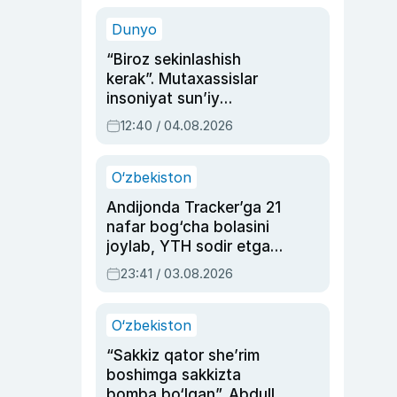
sinovlarga to‘la hayoti
Dunyo
“Biroz sekinlashish
kerak”. Mutaxassislar
insoniyat sun’iy
intellektni boshqara
12:40 / 04.08.2026
olmay qolishidan xavotir
bildirdi
O‘zbekiston
Andijonda Tracker’ga 21
nafar bog‘cha bolasini
joylab, YTH sodir etgan
ayolga sud hukmi o‘qildi
23:41 / 03.08.2026
O‘zbekiston
“Sakkiz qator she’rim
boshimga sakkizta
bomba bo‘lgan”. Abdulla