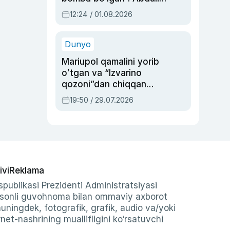
Oripovni siyosiy
12:24 / 01.08.2026
ayblovlardan asrab
qolgan voqea
Dunyo
Mariupol qamalini yorib
oʻtgan va “Izvarino
qozoni”dan chiqqan
qahramon — Ukraina
19:50 / 29.07.2026
armiyasi bosh
qoʻmondoni Drapatiy
haqida
ivi
Reklama
publikasi Prezidenti Administratsiyasi
-sonli guvohnoma bilan ommaviy axborot
shuningdek, fotografik, grafik, audio va/yoki
et-nashrining muallifligini ko‘rsatuvchi