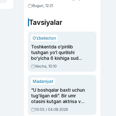
bo‘ldi
Bugun, 12:21
Tavsiyalar
O‘zbekiston
Toshkentda o‘pirilib
tushgan yo‘l qurilishi
bo‘yicha 6 kishiga sud
hukmi o‘qildi
Kecha, 10:10
Madaniyat
“U boshqalar baxti uchun
tug‘ilgan edi”. Bir umr
otasini kutgan aktrisa va
dublyaj ustasi Rimma
13:55 / 04.08.2026
Ahmedovaning