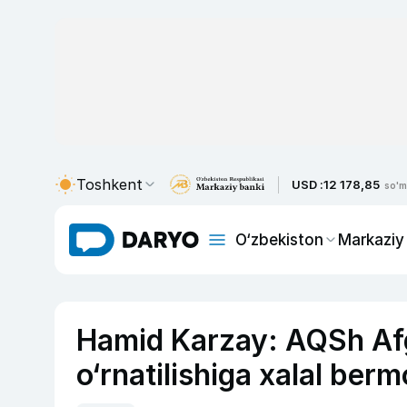
Toshkent
USD :
12 178,85
so'm
O‘zbekiston
Markaziy
Hamid Karzay: AQSh Afg
o‘rnatilishiga xalal ber