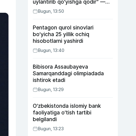
uylantirib qo‘yishga qodir” —
Anvar Sobirov davlat ishidagi
Bugun, 13:50
faoliyati va o‘g‘il tarbiyasidagi
xatosi haqida gapirdi
Pentagon qurol sinovlari
bo‘yicha 25 yillik ochiq
hisobotlarni yashirdi
Bugun, 13:40
Bibisora Assaubayeva
Samarqanddagi olimpiadada
ishtirok etadi
Bugun, 13:29
O‘zbekistonda islomiy bank
faoliyatiga o‘tish tartibi
belgilandi
Bugun, 13:23