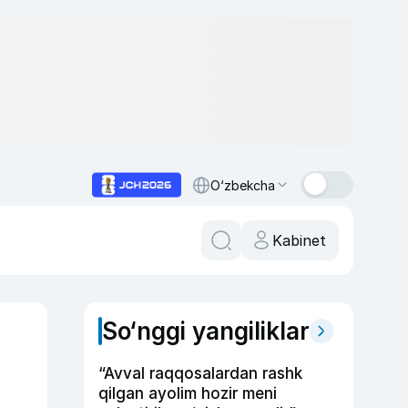
O‘zbekcha
Kabinet
So‘nggi yangiliklar
“Avval raqqosalardan rashk
qilgan ayolim hozir meni