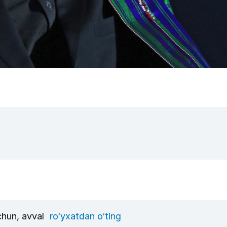
uchun, avval
ro‘yxatdan o‘ting