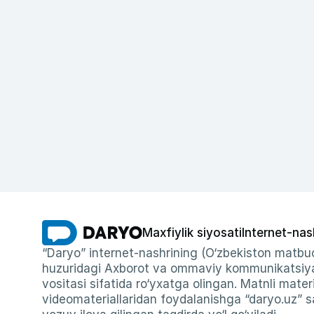
Maxfiylik siyosati
Internet-nas
“Daryo” internet-nashrining (O‘zbekiston matbuo
huzuridagi Axborot va ommaviy kommunikatsiyal
vositasi sifatida ro‘yxatga olingan. Matnli materi
videomateriallaridan foydalanishga “daryo.uz” sa