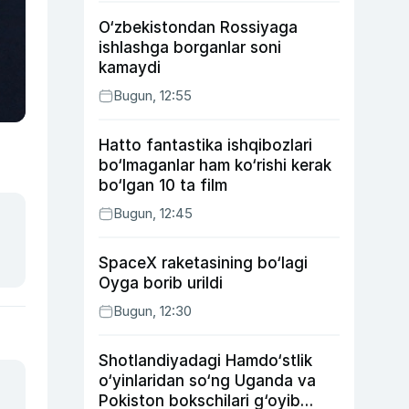
O‘zbekistondan Rossiyaga
ishlashga borganlar soni
kamaydi
Bugun, 12:55
Hatto fantastika ishqibozlari
bo‘lmaganlar ham ko‘rishi kerak
bo‘lgan 10 ta film
Bugun, 12:45
SpaceX raketasining bo‘lagi
Oyga borib urildi
Bugun, 12:30
Shotlandiyadagi Hamdo‘stlik
o‘yinlaridan so‘ng Uganda va
Pokiston bokschilari g‘oyib