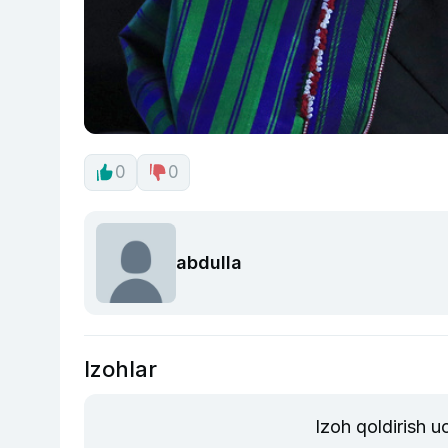
0
0
abdulla
Izohlar
Izoh qoldirish 