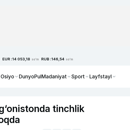
EUR :
RUB :
14 053,18
146,54
so'm
so'm
 Osiyo
Dunyo
Pul
Madaniyat
Sport
Layfstayl
‘onistonda tinchlik
moqda