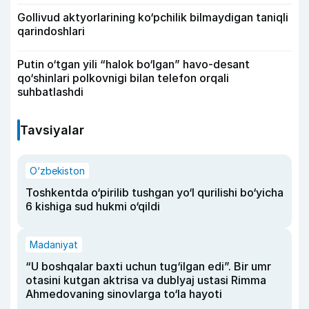
Gollivud aktyorlarining ko‘pchilik bilmaydigan taniqli
qarindoshlari
Putin o‘tgan yili “halok bo‘lgan” havo-desant
qo‘shinlari polkovnigi bilan telefon orqali
suhbatlashdi
Tavsiyalar
O‘zbekiston
Toshkentda o‘pirilib tushgan yo‘l qurilishi bo‘yicha
6 kishiga sud hukmi o‘qildi
Madaniyat
“U boshqalar baxti uchun tug‘ilgan edi”. Bir umr
otasini kutgan aktrisa va dublyaj ustasi Rimma
Ahmedovaning sinovlarga to‘la hayoti