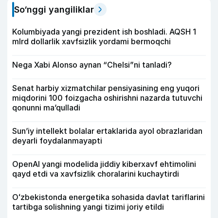
So‘nggi yangiliklar
Kolumbiyada yangi prezident ish boshladi. AQSH 1
mlrd dollarlik xavfsizlik yordami bermoqchi
Nega Xabi Alonso aynan “Chelsi”ni tanladi?
Senat harbiy xizmatchilar pensiyasining eng yuqori
miqdorini 100 foizgacha oshirishni nazarda tutuvchi
qonunni ma’qulladi
Sun’iy intellekt bolalar ertaklarida ayol obrazlaridan
deyarli foydalanmayapti
OpenAI yangi modelida jiddiy kiberxavf ehtimolini
qayd etdi va xavfsizlik choralarini kuchaytirdi
Oʻzbekistonda energetika sohasida davlat tariflarini
tartibga solishning yangi tizimi joriy etildi