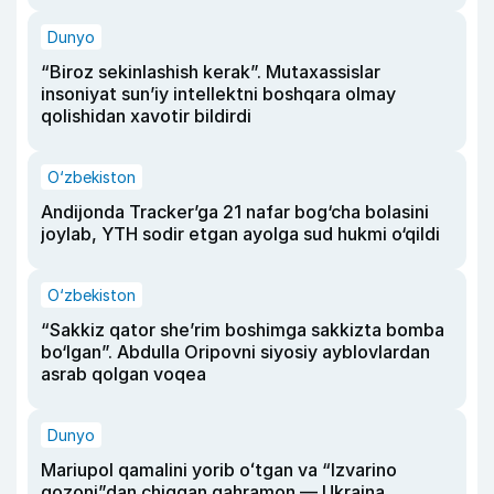
Dunyo
“Biroz sekinlashish kerak”. Mutaxassislar
insoniyat sun’iy intellektni boshqara olmay
qolishidan xavotir bildirdi
O‘zbekiston
Andijonda Tracker’ga 21 nafar bog‘cha bolasini
joylab, YTH sodir etgan ayolga sud hukmi o‘qildi
O‘zbekiston
“Sakkiz qator she’rim boshimga sakkizta bomba
bo‘lgan”. Abdulla Oripovni siyosiy ayblovlardan
asrab qolgan voqea
Dunyo
Mariupol qamalini yorib oʻtgan va “Izvarino
qozoni”dan chiqqan qahramon — Ukraina