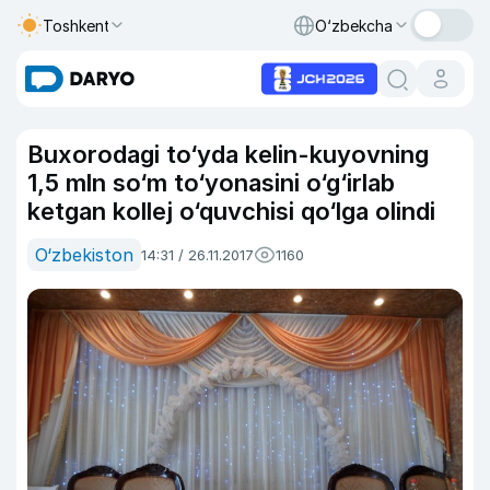
Toshkent
O‘zbekcha
Buxorodagi to‘yda kelin-kuyovning
1,5 mln so‘m to‘yonasini o‘g‘irlab
ketgan kollej o‘quvchisi qo‘lga olindi
O‘zbekiston
14:31 / 26.11.2017
1160