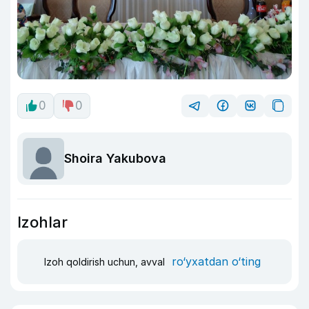
0
0
Shoira Yakubova
Izohlar
ro‘yxatdan o‘ting
Izoh qoldirish uchun, avval