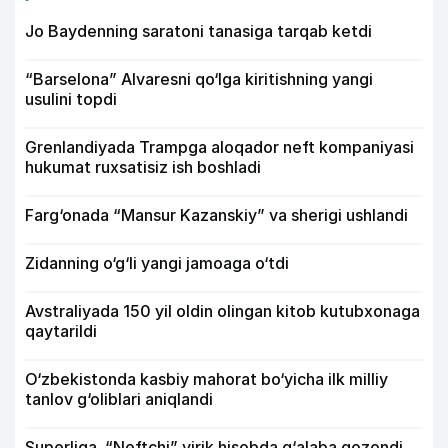
Jo Baydenning saratoni tanasiga tarqab ketdi
“Barselona” Alvaresni qo‘lga kiritishning yangi
usulini topdi
Grenlandiyada Trampga aloqador neft kompaniyasi
hukumat ruxsatisiz ish boshladi
Farg‘onada “Mansur Kazanskiy” va sherigi ushlandi
Zidanning o‘g‘li yangi jamoaga o‘tdi
Avstraliyada 150 yil oldin olingan kitob kutubxonaga
qaytarildi
O‘zbekistonda kasbiy mahorat bo‘yicha ilk milliy
tanlov g‘oliblari aniqlandi
Superliga. “Neftchi” yirik hisobda g‘alaba qozondi,