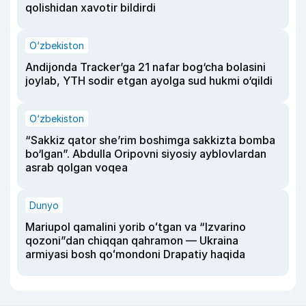
qolishidan xavotir bildirdi
O‘zbekiston
Andijonda Tracker’ga 21 nafar bog‘cha bolasini
joylab, YTH sodir etgan ayolga sud hukmi o‘qildi
O‘zbekiston
“Sakkiz qator she’rim boshimga sakkizta bomba
bo‘lgan”. Abdulla Oripovni siyosiy ayblovlardan
asrab qolgan voqea
Dunyo
Mariupol qamalini yorib oʻtgan va “Izvarino
qozoni”dan chiqqan qahramon — Ukraina
armiyasi bosh qoʻmondoni Drapatiy haqida