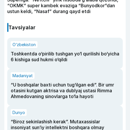
“OKMK” super kambek evaziga “Bunyodkor”dan
ustun keldi, “Nasaf” durang qayd etdi
Tavsiyalar
O‘zbekiston
Toshkentda o‘pirilib tushgan yo‘l qurilishi bo‘yicha
6 kishiga sud hukmi o‘qildi
Madaniyat
“U boshqalar baxti uchun tug‘ilgan edi”. Bir umr
otasini kutgan aktrisa va dublyaj ustasi Rimma
Ahmedovaning sinovlarga to‘la hayoti
Dunyo
“Biroz sekinlashish kerak”. Mutaxassislar
insoniyat sun’iy intellektni boshqara olmay