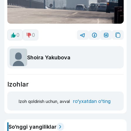
0
0
Shoira Yakubova
Izohlar
ro‘yxatdan o‘ting
Izoh qoldirish uchun, avval
So‘nggi yangiliklar