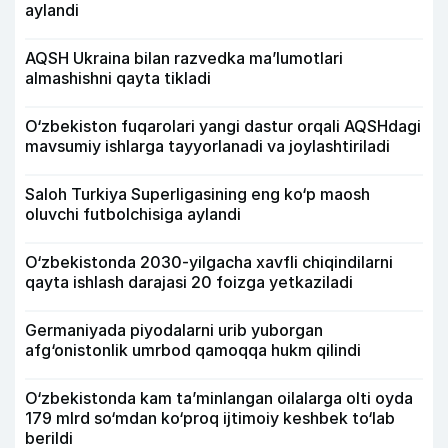
aylandi
AQSH Ukraina bilan razvedka ma’lumotlari
almashishni qayta tikladi
O‘zbekiston fuqarolari yangi dastur orqali AQSHdagi
mavsumiy ishlarga tayyorlanadi va joylashtiriladi
Saloh Turkiya Superligasining eng ko‘p maosh
oluvchi futbolchisiga aylandi
O‘zbekistonda 2030-yilgacha xavfli chiqindilarni
qayta ishlash darajasi 20 foizga yetkaziladi
Germaniyada piyodalarni urib yuborgan
afg‘onistonlik umrbod qamoqqa hukm qilindi
O‘zbekistonda kam ta’minlangan oilalarga olti oyda
179 mlrd so‘mdan ko‘proq ijtimoiy keshbek to‘lab
berildi