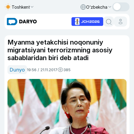
Toshkent
O‘zbekcha
Myanma yetakchisi noqonuniy
migratsiyani terrorizmning asosiy
sabablaridan biri deb atadi
Dunyo
19:56 / 21.11.2017
385