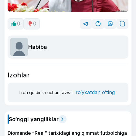
0
0
Habiba
Izohlar
ro‘yxatdan o‘ting
Izoh qoldirish uchun, avval
So‘nggi yangiliklar
Diomande “Real” tarixidagi eng qimmat futbolchiga