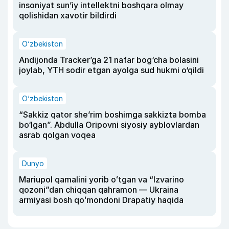
insoniyat sun’iy intellektni boshqara olmay
qolishidan xavotir bildirdi
O‘zbekiston
Andijonda Tracker’ga 21 nafar bog‘cha bolasini
joylab, YTH sodir etgan ayolga sud hukmi o‘qildi
O‘zbekiston
“Sakkiz qator she’rim boshimga sakkizta bomba
bo‘lgan”. Abdulla Oripovni siyosiy ayblovlardan
asrab qolgan voqea
Dunyo
Mariupol qamalini yorib oʻtgan va “Izvarino
qozoni”dan chiqqan qahramon — Ukraina
armiyasi bosh qoʻmondoni Drapatiy haqida