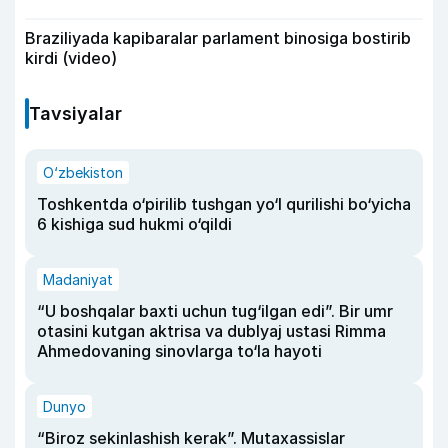
Braziliyada kapibaralar parlament binosiga bostirib
kirdi (video)
Tavsiyalar
O‘zbekiston
Toshkentda o‘pirilib tushgan yo‘l qurilishi bo‘yicha
6 kishiga sud hukmi o‘qildi
Madaniyat
“U boshqalar baxti uchun tug‘ilgan edi”. Bir umr
otasini kutgan aktrisa va dublyaj ustasi Rimma
Ahmedovaning sinovlarga to‘la hayoti
Dunyo
“Biroz sekinlashish kerak”. Mutaxassislar