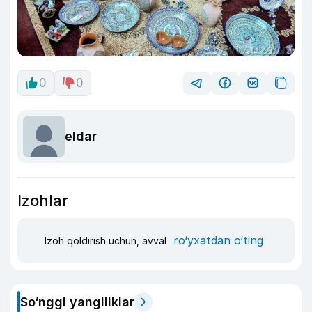
0
0
eldar
Izohlar
ro‘yxatdan o‘ting
Izoh qoldirish uchun, avval
So‘nggi yangiliklar