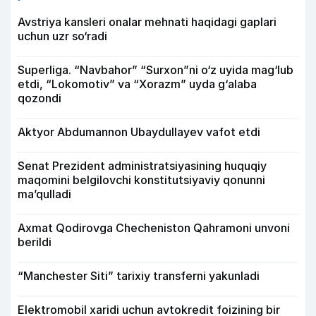
Avstriya kansleri onalar mehnati haqidagi gaplari
uchun uzr so‘radi
Superliga. “Navbahor” “Surxon”ni o‘z uyida mag‘lub
etdi, “Lokomotiv” va “Xorazm” uyda g‘alaba
qozondi
Aktyor Abdu­mannon Ubaydullayev vafot etdi
Senat Prezident administratsiyasining huquqiy
maqomini belgilovchi konstitutsiyaviy qonunni
ma’qulladi
Axmat Qodirovga Checheniston Qahramoni unvoni
berildi
“Manchester Siti” tarixiy transferni yakunladi
Elektromobil xaridi uchun avtokredit foizining bir