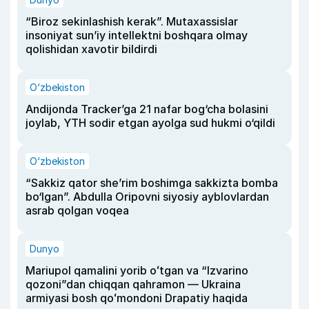
“Biroz sekinlashish kerak”. Mutaxassislar
insoniyat sun’iy intellektni boshqara olmay
qolishidan xavotir bildirdi
O‘zbekiston
Andijonda Tracker’ga 21 nafar bog‘cha bolasini
joylab, YTH sodir etgan ayolga sud hukmi o‘qildi
O‘zbekiston
“Sakkiz qator she’rim boshimga sakkizta bomba
bo‘lgan”. Abdulla Oripovni siyosiy ayblovlardan
asrab qolgan voqea
Dunyo
Mariupol qamalini yorib oʻtgan va “Izvarino
qozoni”dan chiqqan qahramon — Ukraina
armiyasi bosh qoʻmondoni Drapatiy haqida