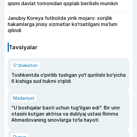
qismi davlat tomonidan qoplab berilishi mumkin
Janubiy Koreya futbolida yirik mojaro: xorijlik
hakamlarga jinsiy xizmatlar ko‘rsatilgani ma’lum
qilindi
Tavsiyalar
O‘zbekiston
Toshkentda o‘pirilib tushgan yo‘l qurilishi bo‘yicha
6 kishiga sud hukmi o‘qildi
Madaniyat
“U boshqalar baxti uchun tug‘ilgan edi”. Bir umr
otasini kutgan aktrisa va dublyaj ustasi Rimma
Ahmedovaning sinovlarga to‘la hayoti
Dunyo