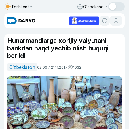
Toshkent
O‘zbekcha
Hunarmandlarga xorijiy valyutani
bankdan naqd yechib olish huquqi
berildi
O‘zbekiston
02:06 / 21.11.2017
1032