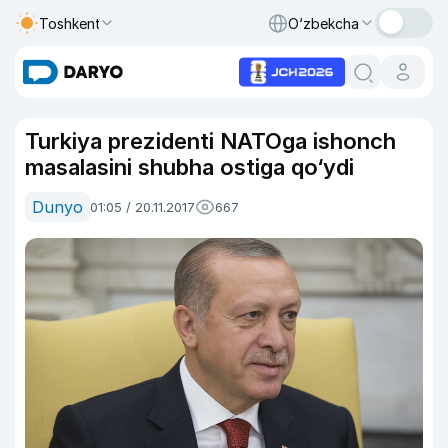
Toshkent
O‘zbekcha
Turkiya prezidenti NATOga ishonch
masalasini shubha ostiga qo‘ydi
Dunyo
01:05 / 20.11.2017
667