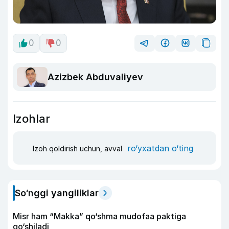
0
0
Azizbek Abduvaliyev
Izohlar
ro‘yxatdan o‘ting
Izoh qoldirish uchun, avval
So‘nggi yangiliklar
Misr ham “Makka” qo‘shma mudofaa paktiga
qo‘shiladi