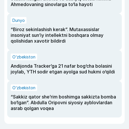
Ahmedovaning sinovlarga to‘la hayoti
Dunyo
“Biroz sekinlashish kerak”. Mutaxassislar
insoniyat sun’iy intellektni boshqara olmay
qolishidan xavotir bildirdi
O‘zbekiston
Andijonda Tracker’ga 21 nafar bog‘cha bolasini
joylab, YTH sodir etgan ayolga sud hukmi o‘qildi
O‘zbekiston
“Sakkiz qator she’rim boshimga sakkizta bomba
bo‘lgan”. Abdulla Oripovni siyosiy ayblovlardan
asrab qolgan voqea