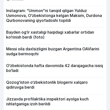
Instagram: “Ummon”ni tanqid qilgan Yulduz
Usmonova, O‘zbekistonga kelgan Maksim, Durdona
Qurbonovaning qiyofadoshi topildi
Bayden og‘ir xastaligi haqidagi xabarlar ortidan
ko‘rinish berdi (foto)
Messi oila daxlsizligini buzgan Argentina OAVlarini
sudga bermoqchi
O‘zbekistonda hafta davomida 42 darajagacha issiq
bo‘ladi
Qozog‘iston o‘zbekistonlik blogerni xalqaro
qidiruvga berdi
Jizzaxda profilaktika inspektori ayolga kuch
ishlatganiga izoh berildi