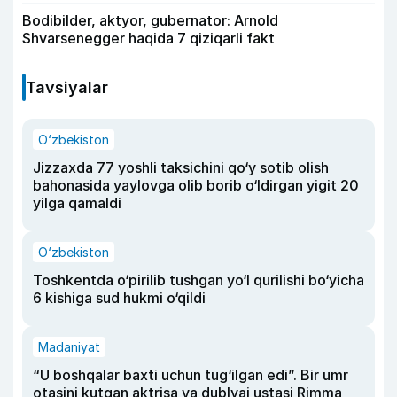
Bodibilder, aktyor, gubernator: Arnold
Shvarsenegger haqida 7 qiziqarli fakt
Tavsiyalar
O‘zbekiston
Jizzaxda 77 yoshli taksichini qo‘y sotib olish
bahonasida yaylovga olib borib o‘ldirgan yigit 20
yilga qamaldi
O‘zbekiston
Toshkentda o‘pirilib tushgan yo‘l qurilishi bo‘yicha
6 kishiga sud hukmi o‘qildi
Madaniyat
“U boshqalar baxti uchun tug‘ilgan edi”. Bir umr
otasini kutgan aktrisa va dublyaj ustasi Rimma