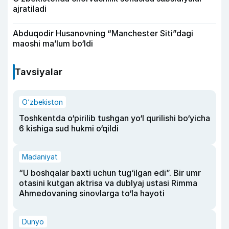
ajratiladi
Abduqodir Husanovning “Manchester Siti”dagi
maoshi ma’lum bo‘ldi
Tavsiyalar
O‘zbekiston
Toshkentda o‘pirilib tushgan yo‘l qurilishi bo‘yicha
6 kishiga sud hukmi o‘qildi
Madaniyat
“U boshqalar baxti uchun tug‘ilgan edi”. Bir umr
otasini kutgan aktrisa va dublyaj ustasi Rimma
Ahmedovaning sinovlarga to‘la hayoti
Dunyo