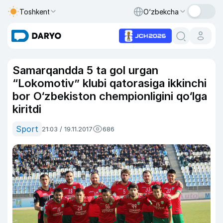
Toshkent
O‘zbekcha
Samarqandda 5 ta gol urgan
“Lokomotiv” klubi qatorasiga ikkinchi
bor O‘zbekiston chempionligini qo‘lga
kiritdi
Sport
21:03 / 19.11.2017
686