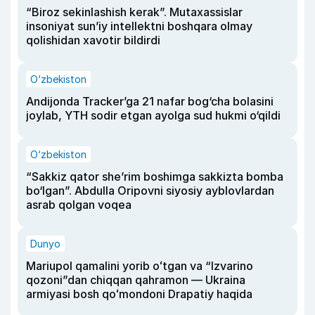
“Biroz sekinlashish kerak”. Mutaxassislar
insoniyat sun’iy intellektni boshqara olmay
qolishidan xavotir bildirdi
O‘zbekiston
Andijonda Tracker’ga 21 nafar bog‘cha bolasini
joylab, YTH sodir etgan ayolga sud hukmi o‘qildi
O‘zbekiston
“Sakkiz qator she’rim boshimga sakkizta bomba
bo‘lgan”. Abdulla Oripovni siyosiy ayblovlardan
asrab qolgan voqea
Dunyo
Mariupol qamalini yorib oʻtgan va “Izvarino
qozoni”dan chiqqan qahramon — Ukraina
armiyasi bosh qoʻmondoni Drapatiy haqida