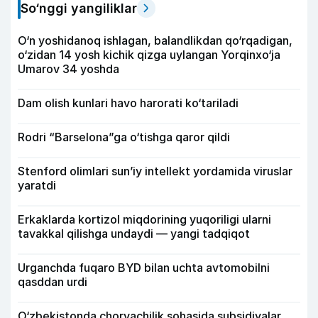
So‘nggi yangiliklar
O‘n yoshidanoq ishlagan, balandlikdan qo‘rqadigan,
o‘zidan 14 yosh kichik qizga uylangan Yorqinxo‘ja
Umarov 34 yoshda
Dam olish kunlari havo harorati ko‘tariladi
Rodri “Barselona”ga o‘tishga qaror qildi
Stenford olimlari sun’iy intellekt yordamida viruslar
yaratdi
Erkaklarda kortizol miqdorining yuqoriligi ularni
tavakkal qilishga undaydi — yangi tadqiqot
Urganchda fuqaro BYD bilan uchta avtomobilni
qasddan urdi
O‘zbekistonda chorvachilik sohasida subsidiyalar