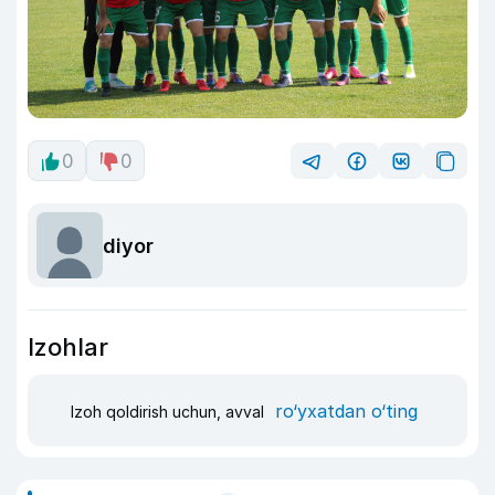
0
0
diyor
Izohlar
ro‘yxatdan o‘ting
Izoh qoldirish uchun, avval