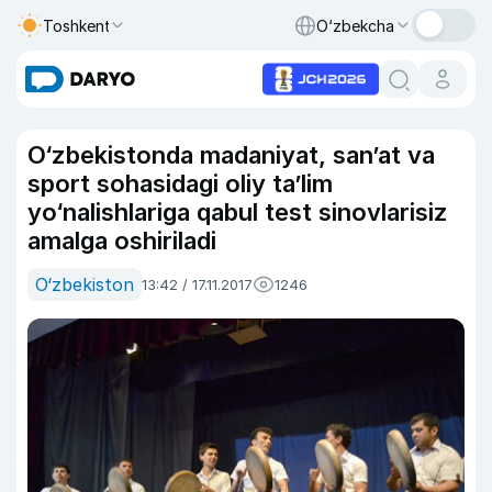
Toshkent
O‘zbekcha
O‘zbekistonda madaniyat, san’at va
sport sohasidagi oliy ta’lim
yo‘nalishlariga qabul test sinovlarisiz
amalga oshiriladi
O‘zbekiston
13:42 / 17.11.2017
1246