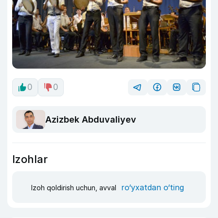
0
0
Azizbek Abduvaliyev
Izohlar
ro‘yxatdan o‘ting
Izoh qoldirish uchun, avval