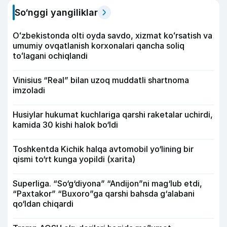
So‘nggi yangiliklar
Oʻzbekistonda olti oyda savdo, xizmat koʻrsatish va
umumiy ovqatlanish korxonalari qancha soliq
toʻlagani ochiqlandi
Vinisius “Real” bilan uzoq muddatli shartnoma
imzoladi
Husiylar hukumat kuchlariga qarshi raketalar uchirdi,
kamida 30 kishi halok bo‘ldi
Toshkentda Kichik halqa avtomobil yo‘lining bir
qismi to‘rt kunga yopildi (xarita)
Superliga. “So‘g‘diyona” “Andijon”ni mag‘lub etdi,
“Paxtakor” “Buxoro”ga qarshi bahsda g‘alabani
qo‘ldan chiqardi