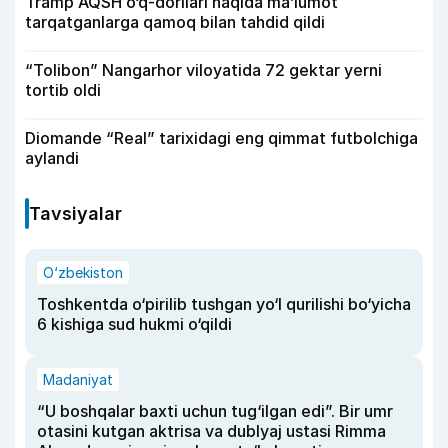
Tramp AQSH o‘q-dorilari haqida ma’lumot
tarqatganlarga qamoq bilan tahdid qildi
“Tolibon” Nangarhor viloyatida 72 gektar yerni
tortib oldi
Diomande “Real” tarixidagi eng qimmat futbolchiga
aylandi
Tavsiyalar
O‘zbekiston
Toshkentda o‘pirilib tushgan yo‘l qurilishi bo‘yicha
6 kishiga sud hukmi o‘qildi
Madaniyat
“U boshqalar baxti uchun tug‘ilgan edi”. Bir umr
otasini kutgan aktrisa va dublyaj ustasi Rimma