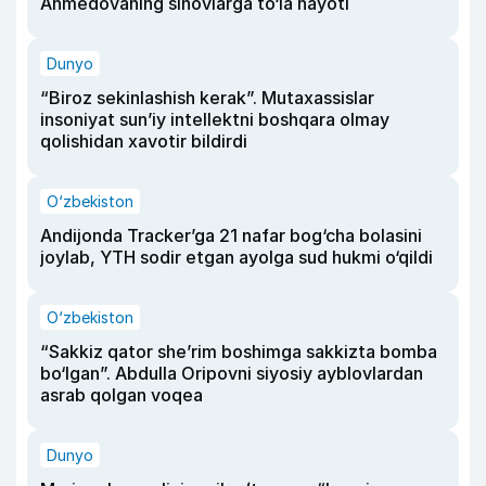
Ahmedovaning sinovlarga to‘la hayoti
Dunyo
“Biroz sekinlashish kerak”. Mutaxassislar
insoniyat sun’iy intellektni boshqara olmay
qolishidan xavotir bildirdi
O‘zbekiston
Andijonda Tracker’ga 21 nafar bog‘cha bolasini
joylab, YTH sodir etgan ayolga sud hukmi o‘qildi
O‘zbekiston
“Sakkiz qator she’rim boshimga sakkizta bomba
bo‘lgan”. Abdulla Oripovni siyosiy ayblovlardan
asrab qolgan voqea
Dunyo