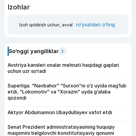
Izohlar
ro‘yxatdan o‘ting
Izoh qoldirish uchun, avval
So‘nggi yangiliklar
Avstriya kansleri onalar mehnati haqidagi gaplari
uchun uzr so‘radi
Superliga. “Navbahor” “Surxon”ni o‘z uyida mag‘lub
etdi, “Lokomotiv” va “Xorazm” uyda g‘alaba
qozondi
Aktyor Abdu­mannon Ubaydullayev vafot etdi
Senat Prezident administratsiyasining huquqiy
maqomini belgilovchi konstitutsiyaviy qonunni