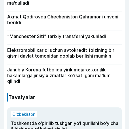
ma’qulladi
Axmat Qodirovga Checheniston Qahramoni unvoni
berildi
“Manchester Siti” tarixiy transferni yakunladi
Elektromobil xaridi uchun avtokredit foizining bir
qismi davlat tomonidan qoplab berilishi mumkin
Janubiy Koreya futbolida yirik mojaro: xorijlik
hakamlarga jinsiy xizmatlar ko‘rsatilgani ma’lum
qilindi
Tavsiyalar
O‘zbekiston
Toshkentda o‘pirilib tushgan yo‘l qurilishi bo‘yicha