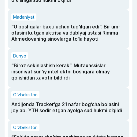
6 kishiga sud hukmi o‘qildi
Madaniyat
“U boshqalar baxti uchun tug‘ilgan edi”. Bir umr
otasini kutgan aktrisa va dublyaj ustasi Rimma
Ahmedovaning sinovlarga to‘la hayoti
Dunyo
“Biroz sekinlashish kerak”. Mutaxassislar
insoniyat sun’iy intellektni boshqara olmay
qolishidan xavotir bildirdi
O‘zbekiston
Andijonda Tracker’ga 21 nafar bog‘cha bolasini
joylab, YTH sodir etgan ayolga sud hukmi o‘qildi
O‘zbekiston