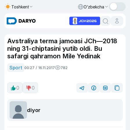
Toshkent
O‘zbekcha
Avstraliya terma jamoasi JCh—2018
ning 31-chiptasini yutib oldi. Bu
safargi qahramon Mile Yedinak
Sport
00:27 / 16.11.2017
782
0
0
diyor