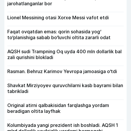
jarohatlanganlar bor
Lionel Messining otasi Xorxe Messi vafot etdi
Faqat ovqatdan emas: qorin sohasida yog‘
to‘planishiga sabab bo‘luvchi oltita zararli odat
AQSH sudi Trampning Oq uyda 400 mln dollarlik bal
zali qurishini blokladi
Rasman. Behruz Karimov Yevropa jamoasiga o‘tdi
Shavkat Mirziyoyev quruvchilarni kasb bayrami bilan
tabrikladi
Original atirni qalbakisidan farqlashga yordam
beradigan oltita layfhak
Kolumbiyada yangi prezident ish boshladi. AQSH 1
mlrd dollarlik xavfsizlik yordami bermoqchi