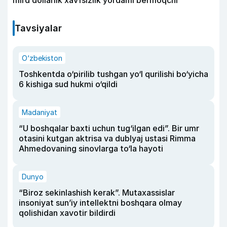
Tavsiyalar
O‘zbekiston
Toshkentda o‘pirilib tushgan yo‘l qurilishi bo‘yicha
6 kishiga sud hukmi o‘qildi
Madaniyat
“U boshqalar baxti uchun tug‘ilgan edi”. Bir umr
otasini kutgan aktrisa va dublyaj ustasi Rimma
Ahmedovaning sinovlarga to‘la hayoti
Dunyo
“Biroz sekinlashish kerak”. Mutaxassislar
insoniyat sun’iy intellektni boshqara olmay
qolishidan xavotir bildirdi