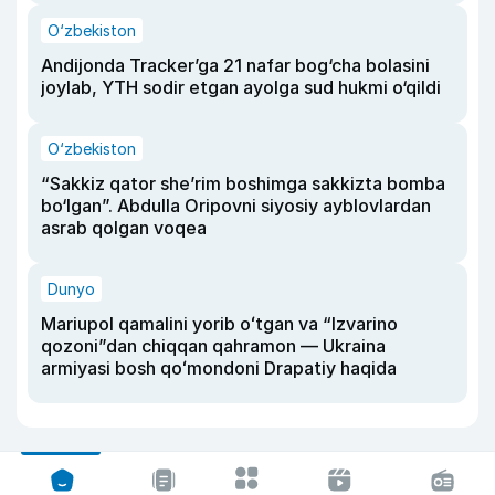
O‘zbekiston
Andijonda Tracker’ga 21 nafar bog‘cha bolasini
joylab, YTH sodir etgan ayolga sud hukmi o‘qildi
O‘zbekiston
“Sakkiz qator she’rim boshimga sakkizta bomba
bo‘lgan”. Abdulla Oripovni siyosiy ayblovlardan
asrab qolgan voqea
Dunyo
Mariupol qamalini yorib oʻtgan va “Izvarino
qozoni”dan chiqqan qahramon — Ukraina
armiyasi bosh qoʻmondoni Drapatiy haqida