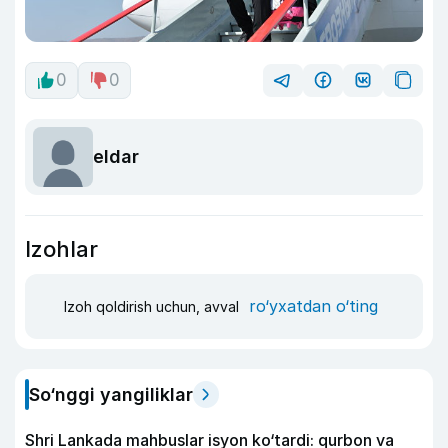
0
0
eldar
Izohlar
ro‘yxatdan o‘ting
Izoh qoldirish uchun, avval
So‘nggi yangiliklar
Shri Lankada mahbuslar isyon ko‘tardi: qurbon va