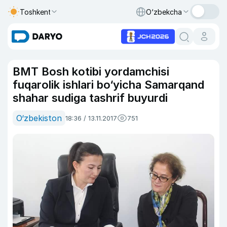
Toshkent
O‘zbekcha
BMT Bosh kotibi yordamchisi
fuqarolik ishlari bo‘yicha Samarqand
shahar sudiga tashrif buyurdi
O‘zbekiston
18:36 / 13.11.2017
751