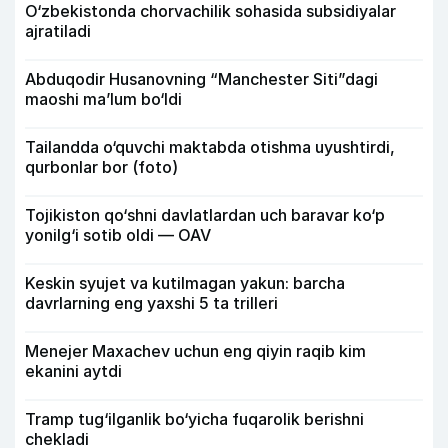
O‘zbekistonda chorvachilik sohasida subsidiyalar
ajratiladi
Abduqodir Husanovning “Manchester Siti”dagi
maoshi ma’lum bo‘ldi
Tailandda o‘quvchi maktabda otishma uyushtirdi,
qurbonlar bor (foto)
Tojikiston qo‘shni davlatlardan uch baravar ko‘p
yonilg‘i sotib oldi — OAV
Keskin syujet va kutilmagan yakun: barcha
davrlarning eng yaxshi 5 ta trilleri
Menejer Maxachev uchun eng qiyin raqib kim
ekanini aytdi
Tramp tug‘ilganlik bo‘yicha fuqarolik berishni
chekladi