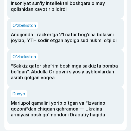
insoniyat sun’iy intellektni boshqara olmay
qolishidan xavotir bildirdi
O‘zbekiston
Andijonda Tracker’ga 21 nafar bog‘cha bolasini
joylab, YTH sodir etgan ayolga sud hukmi o‘qildi
O‘zbekiston
“Sakkiz qator she’rim boshimga sakkizta bomba
bo‘lgan”. Abdulla Oripovni siyosiy ayblovlardan
asrab qolgan voqea
Dunyo
Mariupol qamalini yorib oʻtgan va “Izvarino
qozoni”dan chiqqan qahramon — Ukraina
armiyasi bosh qoʻmondoni Drapatiy haqida