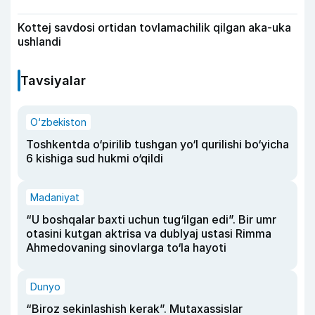
Kottej savdosi ortidan tovlamachilik qilgan aka-uka
ushlandi
Tavsiyalar
O‘zbekiston
Toshkentda o‘pirilib tushgan yo‘l qurilishi bo‘yicha
6 kishiga sud hukmi o‘qildi
Madaniyat
“U boshqalar baxti uchun tug‘ilgan edi”. Bir umr
otasini kutgan aktrisa va dublyaj ustasi Rimma
Ahmedovaning sinovlarga to‘la hayoti
Dunyo
“Biroz sekinlashish kerak”. Mutaxassislar