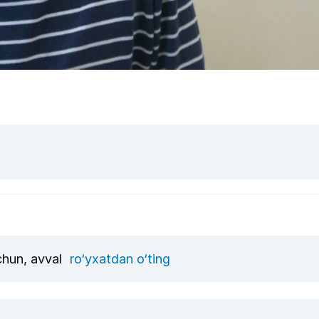
uchun, avval
ro‘yxatdan o‘ting