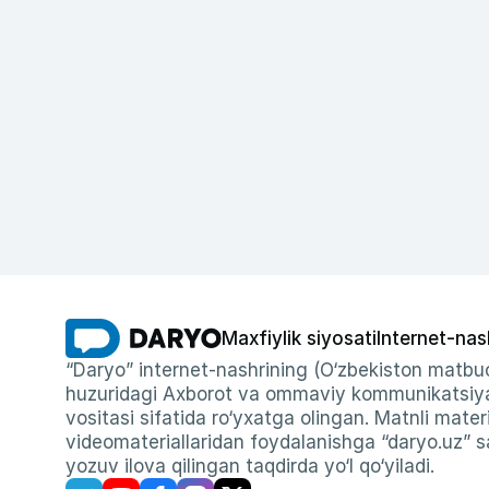
Maxfiylik siyosati
Internet-nas
“Daryo” internet-nashrining (O‘zbekiston matbuo
huzuridagi Axborot va ommaviy kommunikatsiyal
vositasi sifatida ro‘yxatga olingan. Matnli materi
videomateriallaridan foydalanishga “daryo.uz” sa
yozuv ilova qilingan taqdirda yo‘l qo‘yiladi.