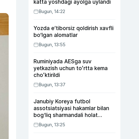
katta yoshdagi ayolga uylandi
Bugun, 14:22
Yozda e’tiborsiz qoldirish xavfli
bo‘lgan alomatlar
Bugun, 13:55
Ruminiyada AESga suv
yetkazish uchun toʻrtta kema
choʻktirildi
Bugun, 13:37
Janubiy Koreya futbol
assotsiatsiyasi hakamlar bilan
bog‘liq sharmandali holat
bo‘yicha bayonot berdi
Bugun, 13:25