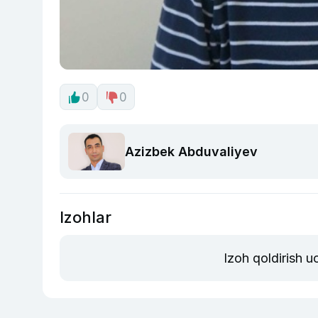
0
0
Azizbek Abduvaliyev
Izohlar
Izoh qoldirish 