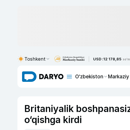
Toshkent
USD :
12 178,85
so'm
O‘zbekiston
Markaziy
Britaniyalik boshpanasi
o‘qishga kirdi