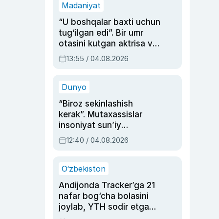
Madaniyat
“U boshqalar baxti uchun
tug‘ilgan edi”. Bir umr
otasini kutgan aktrisa va
dublyaj ustasi Rimma
13:55 / 04.08.2026
Ahmedovaning
sinovlarga to‘la hayoti
Dunyo
“Biroz sekinlashish
kerak”. Mutaxassislar
insoniyat sun’iy
intellektni boshqara
12:40 / 04.08.2026
olmay qolishidan xavotir
bildirdi
O‘zbekiston
Andijonda Tracker’ga 21
nafar bog‘cha bolasini
joylab, YTH sodir etgan
ayolga sud hukmi o‘qildi