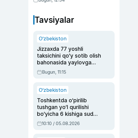
Tavsiyalar
O‘zbekiston
Jizzaxda 77 yoshli
taksichini qo‘y sotib olish
bahonasida yaylovga
olib borib o‘ldirgan yigit
Bugun, 11:15
20 yilga qamaldi
O‘zbekiston
Toshkentda o‘pirilib
tushgan yo‘l qurilishi
bo‘yicha 6 kishiga sud
hukmi o‘qildi
10:10 / 05.08.2026