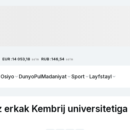
EUR :
RUB :
14 053,18
146,54
so'm
so'm
 Osiyo
Dunyo
Pul
Madaniyat
Sport
Layfstayl
z erkak Kembrij universitetiga