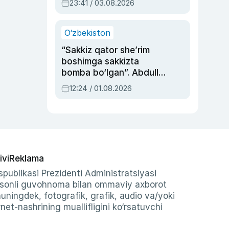
23:41 / 03.08.2026
O‘zbekiston
“Sakkiz qator she’rim
boshimga sakkizta
bomba bo‘lgan”. Abdulla
Oripovni siyosiy
12:24 / 01.08.2026
ayblovlardan asrab
qolgan voqea
ivi
Reklama
publikasi Prezidenti Administratsiyasi
-sonli guvohnoma bilan ommaviy axborot
shuningdek, fotografik, grafik, audio va/yoki
et-nashrining muallifligini ko‘rsatuvchi