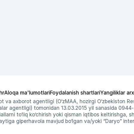
hr
Aloqa ma'lumotlari
Foydalanish shartlari
Yangiliklar arx
t va axborot agentligi (O‘zMAA, hozirgi O‘zbekiston Res
ar agentligi) tomonidan 13.03.2015 yil sanasida 0944
allarni to‘liq ko‘chirish yoki qisman iqtibos keltirishga, 
ytiga giperhavola mavjud bo‘lgan va/yoki “Daryo” intern