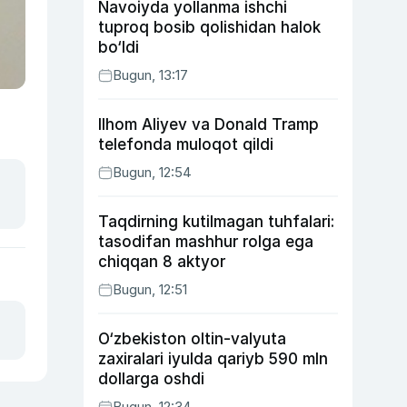
Navoiyda yollanma ishchi
tuproq bosib qolishidan halok
bo‘ldi
Bugun, 13:17
Ilhom Aliyev va Donald Tramp
telefonda muloqot qildi
Bugun, 12:54
Taqdirning kutilmagan tuhfalari:
tasodifan mashhur rolga ega
chiqqan 8 aktyor
Bugun, 12:51
O‘zbekiston oltin-valyuta
zaxiralari iyulda qariyb 590 mln
dollarga oshdi
Bugun, 12:34